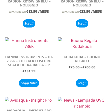
RADION XR15W G6 BLU –
RADION XR30W G6 BLU –
NOLEGGIO
NOLEGGIO
€
13.50
/MESE
€
23.50
/MESE
A PARTIRE DA:
A PARTIRE DA:
Scegli
Scegli
HANNA INSTRUMENTS – HI-
KUDAKUDA – BUONO
736K – CHECKER FOSFORO
REGALO
SCALA ULTRA BASSA – P
€
25.00
-
€
200.00
€
131.99
Leggi tutto
Scegli
AVIDAQUA – INSIGHT PRO