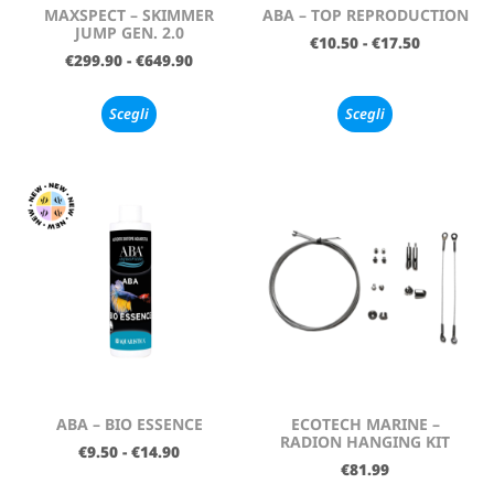
MAXSPECT – SKIMMER
ABA – TOP REPRODUCTION
JUMP GEN. 2.0
€
10.50
-
€
17.50
€
299.90
-
€
649.90
Scegli
Scegli
ABA – BIO ESSENCE
ECOTECH MARINE –
RADION HANGING KIT
€
9.50
-
€
14.90
€
81.99