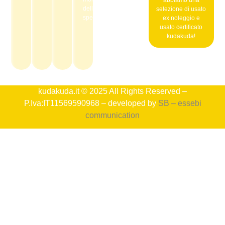
della
selezione di usato
spedizione.
ex noleggio e
usato certificato
kudakuda!
kudakuda.it © 2025 All Rights Reserved –
P.Iva:IT11569590968 – developed by
SB – essebi
communication