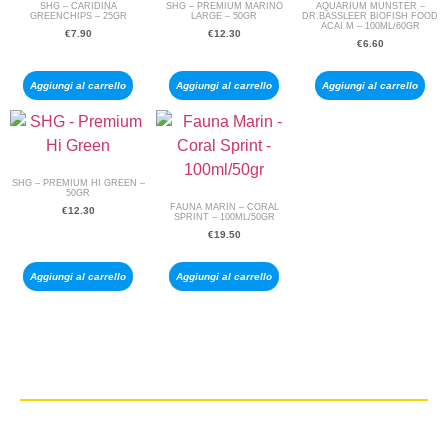
SHG – CARIDINA
SHG – PREMIUM MARINO
AQUARIUM MUNSTER –
GREENCHIPS – 25GR
LARGE – 50GR
DR.BASSLEER BIOFISH FOOD
ACAI M – 100ML/60GR
€
7.90
€
12.30
€
6.60
Aggiungi al carrello
Aggiungi al carrello
Aggiungi al carrello
SHG – PREMIUM HI GREEN –
50GR
FAUNA MARIN – CORAL
€
12.30
SPRINT – 100ML/50GR
€
19.50
Aggiungi al carrello
Aggiungi al carrello