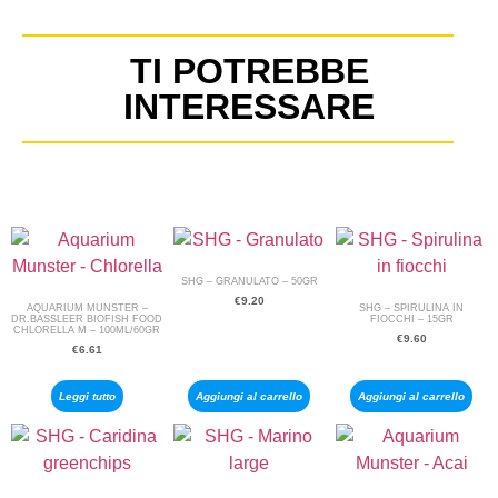
TI POTREBBE
INTERESSARE
SHG – GRANULATO – 50GR
€
9.20
AQUARIUM MUNSTER –
SHG – SPIRULINA IN
DR.BASSLEER BIOFISH FOOD
FIOCCHI – 15GR
CHLORELLA M – 100ML/60GR
€
9.60
€
6.61
Leggi tutto
Aggiungi al carrello
Aggiungi al carrello