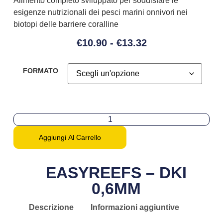
Alimento completo sviluppato per soddisfare le
esigenze nutrizionali dei pesci marini onnivori nei
biotopi delle barriere coralline
€
10.90
-
€
13.32
FORMATO
Aggiungi Al Carrello
EASYREEFS – DKI
0,6MM
Descrizione
Informazioni aggiuntive