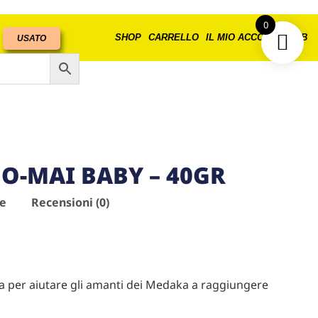
0
SHOP
CARRELLO
IL MIO ACCOUNT
B2B
USATO
O-MAI BABY – 40GR
ve
Recensioni (0)
ta per aiutare gli amanti dei Medaka a raggiungere