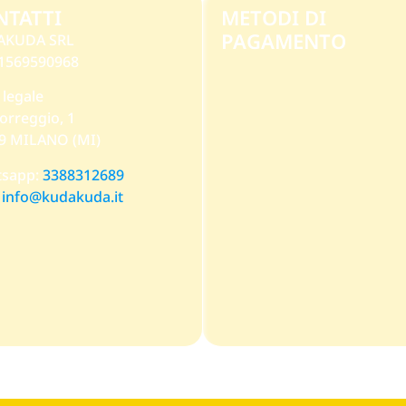
NTATTI
METODI DI
PAGAMENTO
AKUDA SRL
 11569590968
 legale
orreggio, 1
9 MILANO (MI)
sapp:
3388312689
:
info@kudakuda.it