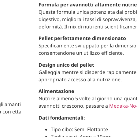
Formula per avannotti altamente nutri
Questa formula unica potenziata dai probio
digestivo, migliora i tassi di sopravvivenz
deformità. Il mix di nutrienti scientificamen
Pellet perfettamente dimensionato
Specificamente sviluppato per la dimensi
consentendone un utilizzo efficiente.
Design unico del pellet
Galleggia mentre si disperde rapidamente 
appropriato accesso alla nutrizione.
Alimentazione
Nutrire almeno 5 volte al giorno una quant
gli amanti
avannotti crescono, passare a
Medaka-No-
a corretta
Dati fondamentali:
Tipo cibo: Semi-Flottante
Taglia pesci: 4mm a 10mm