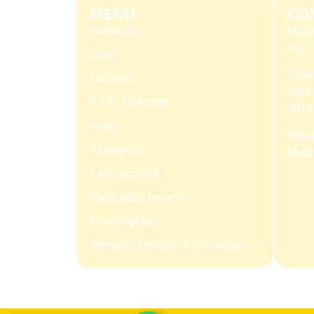
MENU
CO
KUD
Kudakuda
P.I.
Shop
Sede
Noleggio
Via C
F.A.Q. Noleggio
2014
Usato
What
Assistenza
Mail
Il mio account
Punti stella reward
Privacy policy
Termini e condizioni di vendita