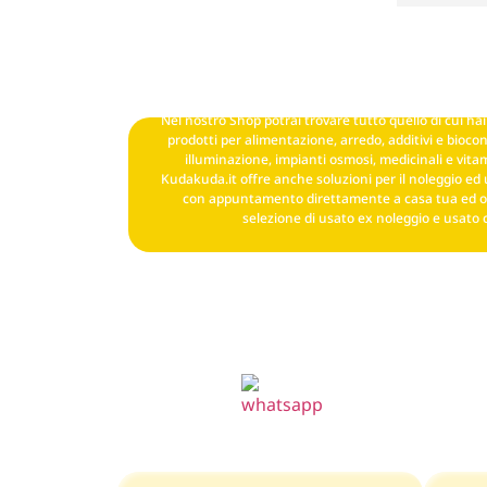
Nel nostro Shop potrai trovare tutto quello di cui hai 
prodotti per alimentazione, arredo, additivi e biocond
illuminazione, impianti osmosi, medicinali e vitam
Kudakuda.it offre anche soluzioni per il noleggio ed 
con appuntamento direttamente a casa tua ed o
selezione di usato ex noleggio e usato 