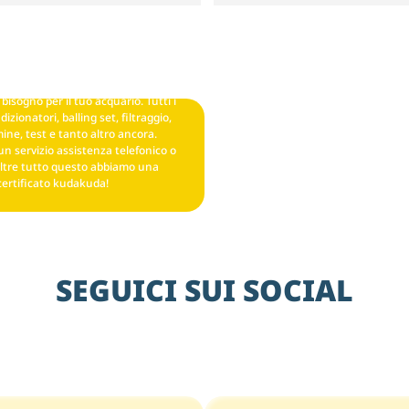
bisogno per il tuo acquario. Tutti i
izionatori, balling set, filtraggio,
ine, test e tanto altro ancora.
un servizio assistenza telefonico o
ltre tutto questo abbiamo una
certificato kudakuda!
SEGUICI SUI SOCIAL