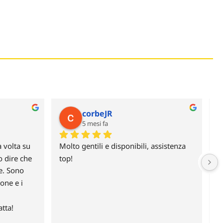
corbeJR
5 mesi fa
 volta su 
Molto gentili e disponibili, assistenza 
O
 dire che 
top!
c
. Sono 
one e i 
tta!