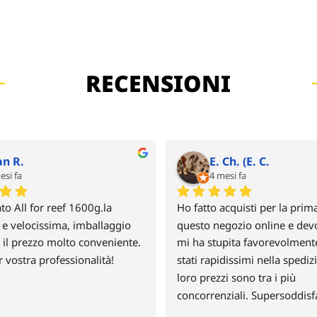
RECENSIONI
an R.
E. Ch. (E. C.
esi fa
4 mesi fa
o All for reef 1600g.la 
Ho fatto acquisti per la prima
e velocissima, imballaggio 
questo negozio online e devo
 il prezzo molto conveniente. 
mi ha stupita favorevolmente
r vostra professionalità!
stati rapidissimi nella spedizi
loro prezzi sono tra i più 
concorrenziali. Supersoddisfa