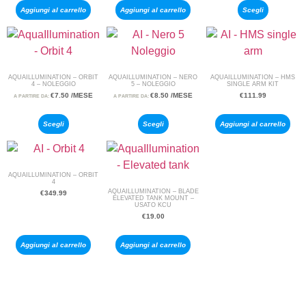
Aggiungi al carrello
Aggiungi al carrello
Scegli
AQUAILLUMINATION – ORBIT
AQUAILLUMINATION – NERO
AQUAILLUMINATION – HMS
4 – NOLEGGIO
5 – NOLEGGIO
SINGLE ARM KIT
€
7.50
/MESE
€
8.50
/MESE
€
111.99
A PARTIRE DA:
A PARTIRE DA:
Scegli
Scegli
Aggiungi al carrello
AQUAILLUMINATION – ORBIT
4
AQUAILLUMINATION – BLADE
€
349.99
ELEVATED TANK MOUNT –
USATO KCU
€
19.00
Aggiungi al carrello
Aggiungi al carrello