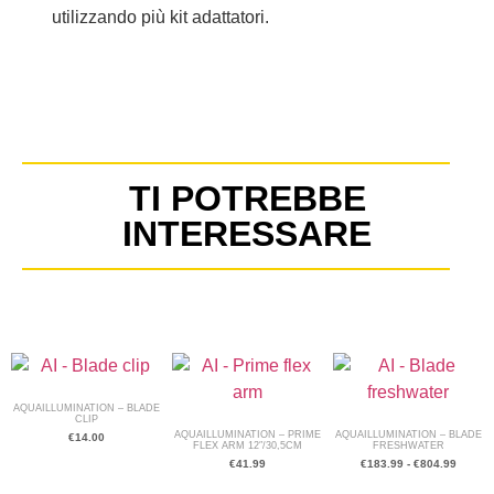
utilizzando più kit adattatori.
TI POTREBBE
INTERESSARE
AQUAILLUMINATION – BLADE
CLIP
AQUAILLUMINATION – PRIME
AQUAILLUMINATION – BLADE
€
14.00
FLEX ARM 12″/30,5CM
FRESHWATER
€
41.99
€
183.99
-
€
804.99