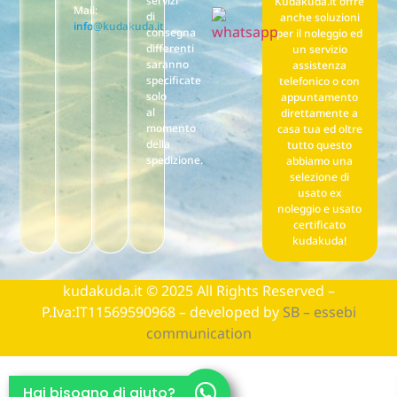
servizi
Kudakuda.it offre
Mail:
di
anche soluzioni
info@kudakuda.it
consegna
per il noleggio ed
differenti
un servizio
saranno
assistenza
specificate
telefonico o con
solo
appuntamento
al
direttamente a
momento
casa tua ed oltre
della
tutto questo
spedizione.
abbiamo una
selezione di
usato ex
noleggio e usato
certificato
kudakuda!
kudakuda.it © 2025 All Rights Reserved –
P.Iva:IT11569590968 – developed by
SB – essebi
communication
Hai bisogno di aiuto?