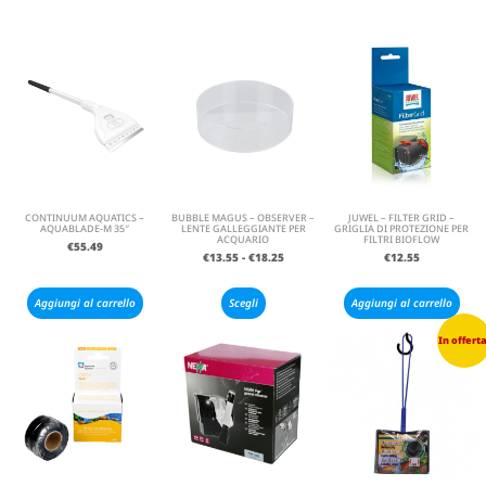
CONTINUUM AQUATICS –
BUBBLE MAGUS – OBSERVER –
JUWEL – FILTER GRID –
AQUABLADE-M 35″
LENTE GALLEGGIANTE PER
GRIGLIA DI PROTEZIONE PER
ACQUARIO
FILTRI BIOFLOW
€
55.49
€
13.55
-
€
18.25
€
12.55
Aggiungi al carrello
Scegli
Aggiungi al carrello
In offerta