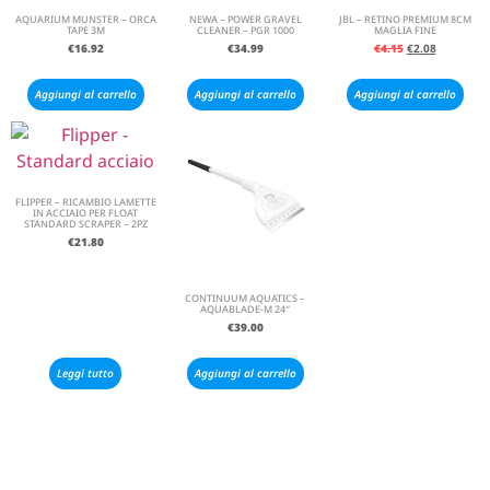
AQUARIUM MUNSTER – ORCA
NEWA – POWER GRAVEL
JBL – RETINO PREMIUM 8CM
TAPE 3M
CLEANER – PGR 1000
MAGLIA FINE
€
16.92
€
34.99
€
4.15
€
2.08
Aggiungi al carrello
Aggiungi al carrello
Aggiungi al carrello
FLIPPER – RICAMBIO LAMETTE
IN ACCIAIO PER FLOAT
STANDARD SCRAPER – 2PZ
€
21.80
CONTINUUM AQUATICS –
AQUABLADE-M 24″
€
39.00
Leggi tutto
Aggiungi al carrello