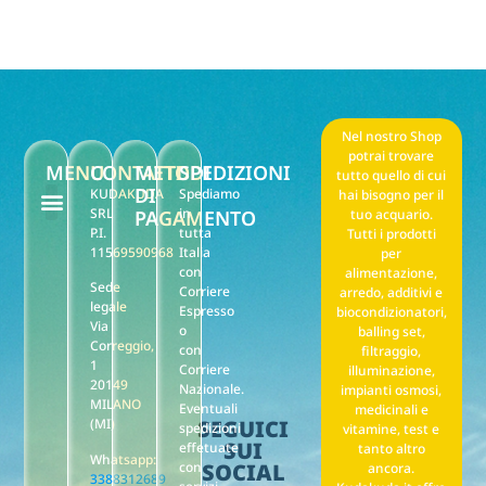
Nel nostro Shop
potrai trovare
MENU
CONTATTI
METODI
SPEDIZIONI
tutto quello di cui
DI
KUDAKUDA
Spediamo
hai bisogno per il
SRL
in
PAGAMENTO
tuo acquario.
P.I.
tutta
Tutti i prodotti
F.A.Q. Noleggio
Il mio account
Punti stella reward
Privacy policy
Termini e condizioni di vendita
11569590968
Italia
per
con
alimentazione,
Sede
Corriere
arredo, additivi e
legale
Espresso
biocondizionatori,
Via
o
balling set,
Correggio,
con
filtraggio,
1
Corriere
illuminazione,
20149
Nazionale.
impianti osmosi,
MILANO
Eventuali
medicinali e
(MI)
SEGUICI
spedizioni
vitamine, test e
SUI
effetuate
tanto altro
Whatsapp:
con
SOCIAL
ancora.
3388312689