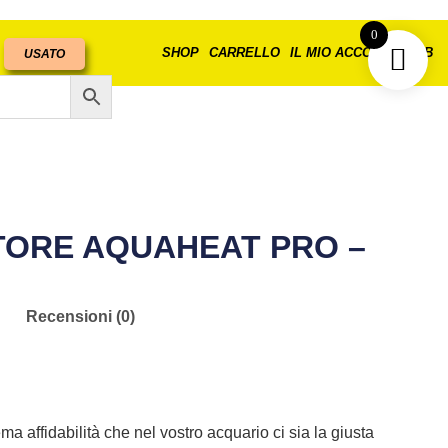
0
SHOP
CARRELLO
IL MIO ACCOUNT
B2B
USATO
TORE AQUAHEAT PRO –
Recensioni (0)
a affidabilità che nel vostro acquario ci sia la giusta