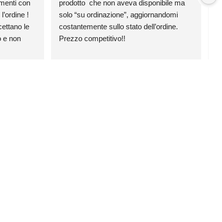
menti con 
prodotto  che non aveva disponibile ma 
p
’ordine ! 
solo “su ordinazione”, aggiornandomi 
v
ttano le 
costantemente sullo stato dell’ordine. 
 e non 
Prezzo competitivo!!