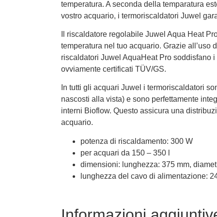
temperatura. A seconda della temparatura este
vostro acquario, i termoriscaldatori Juwel gar
Il riscaldatore regolabile Juwel Aqua Heat Pro
temperatura nel tuo acquario. Grazie all’uso di
riscaldatori Juwel AquaHeat Pro soddisfano i p
ovviamente certificati TÜV/GS.
In tutti gli acquari Juwel i termoriscaldatori sono
nascosti alla vista) e sono perfettamente integra
interni Bioflow.
Questo
assicura una distribuz
acquario.
potenza di riscaldamento: 300 W
per acquari da 150 – 350 l
dimensioni: lunghezza: 375 mm, diamet
lunghezza del cavo di alimentazione: 2
Informazioni aggiuntiv