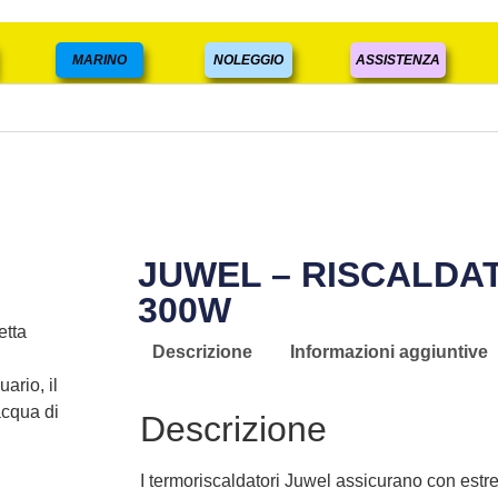
MARINO
NOLEGGIO
ASSISTENZA
JUWEL – RISCALDA
300W
etta
Descrizione
Informazioni aggiuntive
ario, il
acqua di
Descrizione
I termoriscaldatori Juwel assicurano con estrem