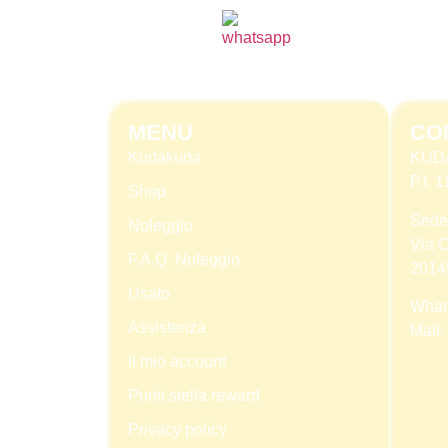
MENU
CO
Kudakuda
KUD
P.I.
Shop
Sede
Noleggio
Via C
F.A.Q. Noleggio
2014
Usato
What
Assistenza
Mail:
Il mio account
Punti stella reward
Privacy policy