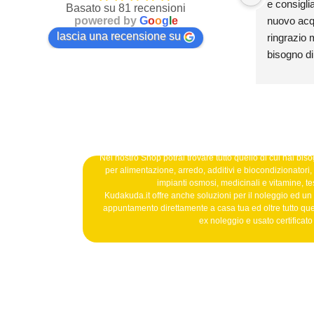
e consiglia
Basato su 81 recensioni
powered by
G
o
o
g
l
e
nuovo acqua
lascia una recensione su
ringrazio m
bisogno di
Nel nostro Shop potrai trovare tutto quello di cui hai bisog
per alimentazione, arredo, additivi e biocondizionatori, b
impianti osmosi, medicinali e vitamine, tes
Kudakuda.it offre anche soluzioni per il noleggio ed un
appuntamento direttamente a casa tua ed oltre tutto qu
ex noleggio e usato certificat