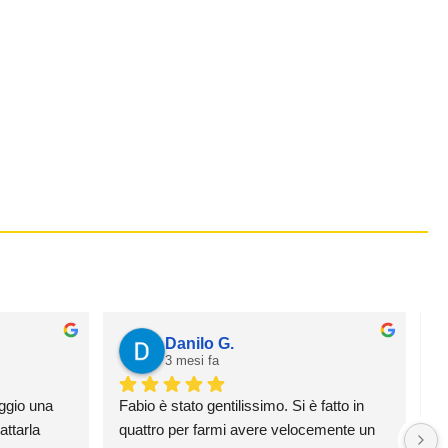
Danilo G.
3 mesi fa
ggio una 
Fabio è stato gentilissimo. Si è fatto in 
H
ttarla 
quattro per farmi avere velocemente un 
e 