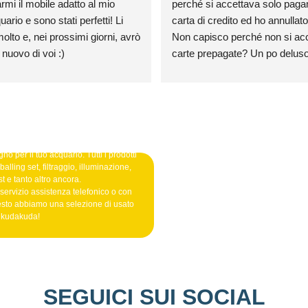
rmi il mobile adatto al mio 
perché si accettava solo paga
rio e sono stati perfetti! Li 
carta di credito ed ho annullato l
olto e, nei prossimi giorni, avrò 
Non capisco perché non si acce
 nuovo di voi :)
carte prepagate? Un po deluso
credo farò mai un ordine
no per il tuo acquario. Tutti i prodotti
alling set, filtraggio, illuminazione,
t e tanto altro ancora.
 servizio assistenza telefonico o con
esto abbiamo una selezione di usato
o kudakuda!
SEGUICI SUI SOCIAL