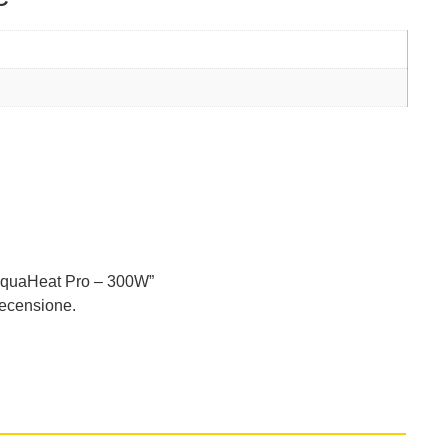
 AquaHeat Pro – 300W”
recensione.