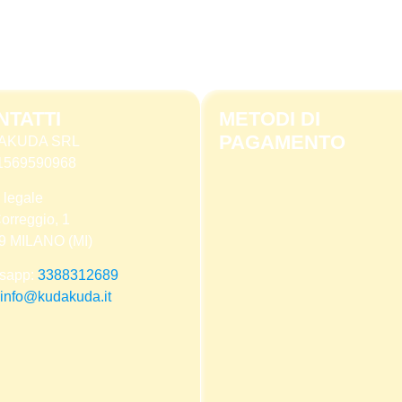
NTATTI
METODI DI
PAGAMENTO
AKUDA SRL
 11569590968
 legale
orreggio, 1
9 MILANO (MI)
sapp:
3388312689
info@kudakuda.it