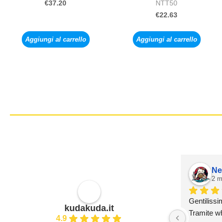
NTT50
€
37.20
€
22.63
Aggiungi al carrello
Aggiungi al carrello
Ne
2 m
Gentilissi
kudakuda.it
Tramite wh
4.9