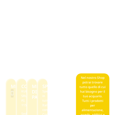
Nel nostro Shop
potrai trovare
MENU
CONTATTI
METODI
SPEDIZIONI
tutto quello di cui
DI
KUDAKUDA
Spediamo
hai bisogno per il
SRL
in
PAGAMENTO
tuo acquario.
P.I.
tutta
Tutti i prodotti
F.A.Q. Noleggio
Il mio account
Punti stella reward
Privacy policy
Termini e condizioni di vendita
11569590968
Italia
per
con
alimentazione,
Sede
Corriere
arredo, additivi e