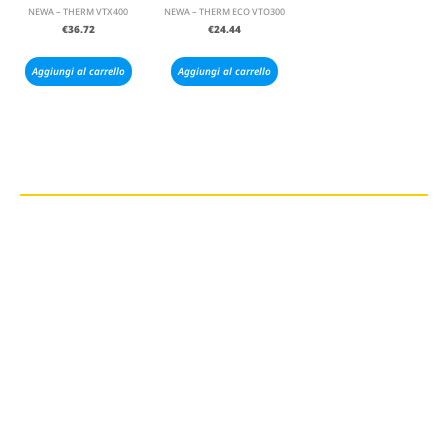
NEWA – THERM VTX400
NEWA – THERM ECO VTO300
€
36.72
€
24.44
Aggiungi al carrello
Aggiungi al carrello