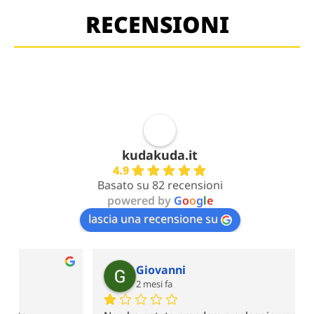
RECENSIONI
kudakuda.it
4.9
Basato su 82 recensioni
powered by
G
o
o
g
l
e
lascia una recensione su
Giovanni
2 mesi fa