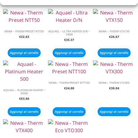
NEWA – THERM PRESET NTT50
AQUAEL – ULTRA HEATER D/N –
NEWA – THERM VTX150
100W
€
22.63
€
26.67
€
35.37
Aggiungi al carrello
Aggiungi al carrello
Aggiungi al carrello
NEWA – THERM PRESET NTT100
NEWA – THERM VTX300
€
24.00
€
30.04
AQUAEL – PLATINIUM HEATER –
500W
€
53.80
Aggiungi al carrello
Aggiungi al carrello
Aggiungi al carrello