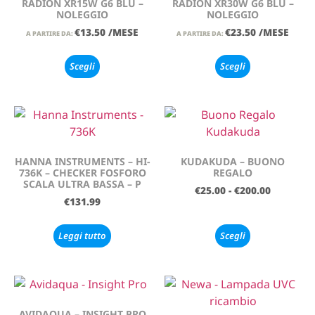
RADION XR15W G6 BLU –
RADION XR30W G6 BLU –
NOLEGGIO
NOLEGGIO
€
13.50
/MESE
€
23.50
/MESE
A PARTIRE DA:
A PARTIRE DA:
Scegli
Scegli
HANNA INSTRUMENTS – HI-
KUDAKUDA – BUONO
736K – CHECKER FOSFORO
REGALO
SCALA ULTRA BASSA – P
€
25.00
-
€
200.00
€
131.99
Leggi tutto
Scegli
AVIDAQUA – INSIGHT PRO