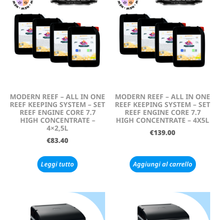
MODERN REEF – ALL IN ONE
MODERN REEF – ALL IN ONE
REEF KEEPING SYSTEM – SET
REEF KEEPING SYSTEM – SET
REEF ENGINE CORE 7.7
REEF ENGINE CORE 7.7
HIGH CONCENTRATE –
HIGH CONCENTRATE – 4X5L
4×2,5L
€
139.00
€
83.40
Leggi tutto
Aggiungi al carrello