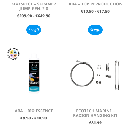
MAXSPECT – SKIMMER
ABA – TOP REPRODUCTION
JUMP GEN. 2.0
€
10.50
-
€
17.50
€
299.90
-
€
649.90
Scegli
Scegli
ABA – BIO ESSENCE
ECOTECH MARINE –
RADION HANGING KIT
€
9.50
-
€
14.90
€
81.99