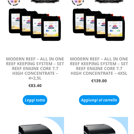
MODERN REEF – ALL IN ONE
MODERN REEF – ALL IN ONE
REEF KEEPING SYSTEM – SET
REEF KEEPING SYSTEM – SET
REEF ENGINE CORE 7.7
REEF ENGINE CORE 7.7
HIGH CONCENTRATE –
HIGH CONCENTRATE – 4X5L
4×2,5L
€
139.00
€
83.40
Leggi tutto
Aggiungi al carrello