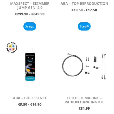
MAXSPECT – SKIMMER
ABA – TOP REPRODUCTION
JUMP GEN. 2.0
€
10.50
-
€
17.50
€
299.90
-
€
649.90
Scegli
Scegli
ABA – BIO ESSENCE
ECOTECH MARINE –
RADION HANGING KIT
€
9.50
-
€
14.90
€
81.99