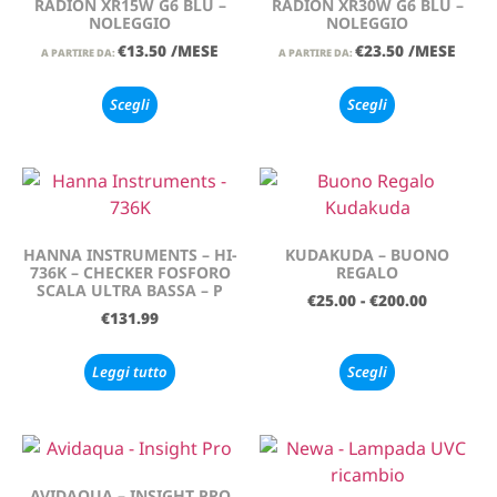
RADION XR15W G6 BLU –
RADION XR30W G6 BLU –
NOLEGGIO
NOLEGGIO
€
13.50
/MESE
€
23.50
/MESE
A PARTIRE DA:
A PARTIRE DA:
Scegli
Scegli
HANNA INSTRUMENTS – HI-
KUDAKUDA – BUONO
736K – CHECKER FOSFORO
REGALO
SCALA ULTRA BASSA – P
€
25.00
-
€
200.00
€
131.99
Leggi tutto
Scegli
AVIDAQUA – INSIGHT PRO