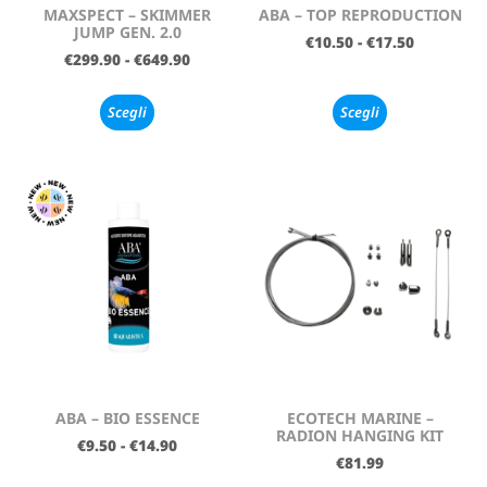
MAXSPECT – SKIMMER
ABA – TOP REPRODUCTION
JUMP GEN. 2.0
€
10.50
-
€
17.50
€
299.90
-
€
649.90
Scegli
Scegli
ABA – BIO ESSENCE
ECOTECH MARINE –
RADION HANGING KIT
€
9.50
-
€
14.90
€
81.99