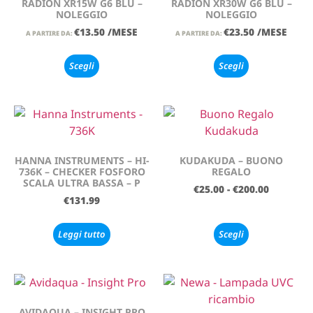
RADION XR15W G6 BLU –
RADION XR30W G6 BLU –
NOLEGGIO
NOLEGGIO
€
13.50
/MESE
€
23.50
/MESE
A PARTIRE DA:
A PARTIRE DA:
Scegli
Scegli
HANNA INSTRUMENTS – HI-
KUDAKUDA – BUONO
736K – CHECKER FOSFORO
REGALO
SCALA ULTRA BASSA – P
€
25.00
-
€
200.00
€
131.99
Leggi tutto
Scegli
AVIDAQUA – INSIGHT PRO