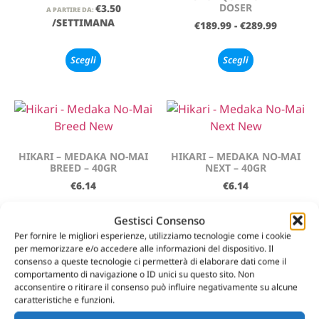
DOSER
€
3.50
A PARTIRE DA:
/SETTIMANA
€
189.99
-
€
289.99
Scegli
Scegli
HIKARI – MEDAKA NO-MAI
HIKARI – MEDAKA NO-MAI
BREED – 40GR
NEXT – 40GR
€
6.14
€
6.14
Aggiungi al carrello
Leggi tutto
Gestisci Consenso
Per fornire le migliori esperienze, utilizziamo tecnologie come i cookie
per memorizzare e/o accedere alle informazioni del dispositivo. Il
consenso a queste tecnologie ci permetterà di elaborare dati come il
comportamento di navigazione o ID unici su questo sito. Non
acconsentire o ritirare il consenso può influire negativamente su alcune
caratteristiche e funzioni.
HIKARI – MEDAKA NO-MAI
EASYREEFS – DKI 0,6MM