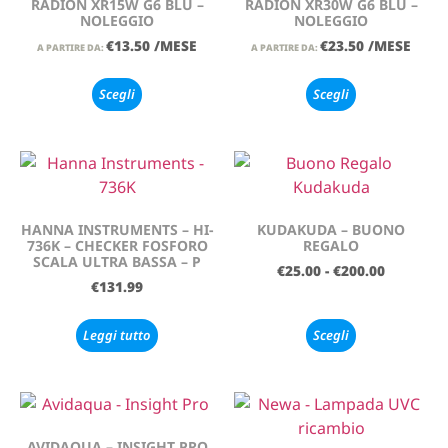
RADION XR15W G6 BLU –
RADION XR30W G6 BLU –
NOLEGGIO
NOLEGGIO
€
13.50
/MESE
€
23.50
/MESE
A PARTIRE DA:
A PARTIRE DA:
Scegli
Scegli
HANNA INSTRUMENTS – HI-
KUDAKUDA – BUONO
736K – CHECKER FOSFORO
REGALO
SCALA ULTRA BASSA – P
€
25.00
-
€
200.00
€
131.99
Leggi tutto
Scegli
AVIDAQUA – INSIGHT PRO