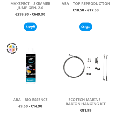
MAXSPECT – SKIMMER
ABA – TOP REPRODUCTION
JUMP GEN. 2.0
€
10.50
-
€
17.50
€
299.90
-
€
649.90
Scegli
Scegli
ABA – BIO ESSENCE
ECOTECH MARINE –
RADION HANGING KIT
€
9.50
-
€
14.90
€
81.99