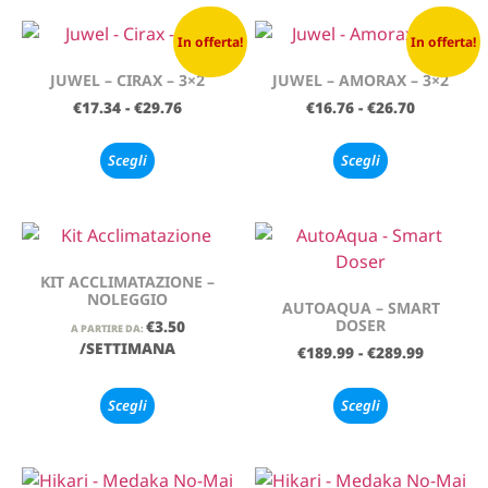
In offerta!
In offerta!
JUWEL – CIRAX – 3×2
JUWEL – AMORAX – 3×2
€
17.34
-
€
29.76
€
16.76
-
€
26.70
Scegli
Scegli
KIT ACCLIMATAZIONE –
NOLEGGIO
AUTOAQUA – SMART
DOSER
€
3.50
A PARTIRE DA:
/SETTIMANA
€
189.99
-
€
289.99
Scegli
Scegli