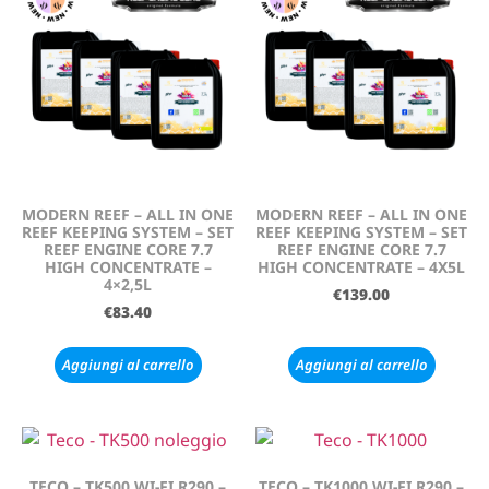
MODERN REEF – ALL IN ONE
MODERN REEF – ALL IN ONE
REEF KEEPING SYSTEM – SET
REEF KEEPING SYSTEM – SET
REEF ENGINE CORE 7.7
REEF ENGINE CORE 7.7
HIGH CONCENTRATE –
HIGH CONCENTRATE – 4X5L
4×2,5L
€
139.00
€
83.40
Aggiungi al carrello
Aggiungi al carrello
TECO – TK500 WI-FI R290 –
TECO – TK1000 WI-FI R290 –