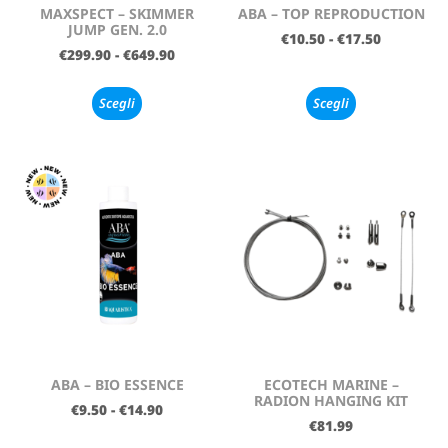
MAXSPECT – SKIMMER
ABA – TOP REPRODUCTION
JUMP GEN. 2.0
€
10.50
-
€
17.50
€
299.90
-
€
649.90
Scegli
Scegli
ABA – BIO ESSENCE
ECOTECH MARINE –
RADION HANGING KIT
€
9.50
-
€
14.90
€
81.99