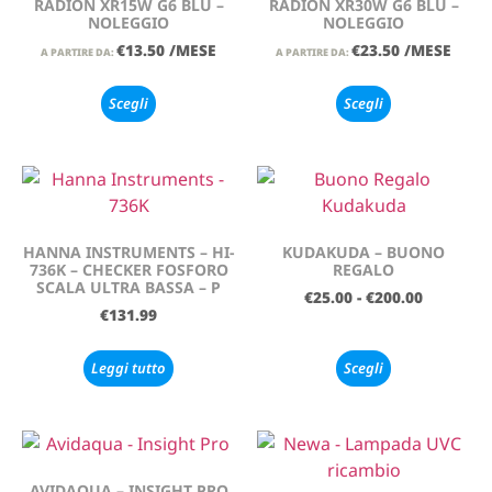
RADION XR15W G6 BLU –
RADION XR30W G6 BLU –
NOLEGGIO
NOLEGGIO
€
13.50
/MESE
€
23.50
/MESE
A PARTIRE DA:
A PARTIRE DA:
Scegli
Scegli
HANNA INSTRUMENTS – HI-
KUDAKUDA – BUONO
736K – CHECKER FOSFORO
REGALO
SCALA ULTRA BASSA – P
€
25.00
-
€
200.00
€
131.99
Leggi tutto
Scegli
AVIDAQUA – INSIGHT PRO