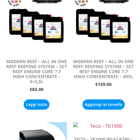
MODERN REEF – ALL IN ONE
MODERN REEF – ALL IN ONE
REEF KEEPING SYSTEM – SET
REEF KEEPING SYSTEM – SET
REEF ENGINE CORE 7.7
REEF ENGINE CORE 7.7
HIGH CONCENTRATE –
HIGH CONCENTRATE – 4X5L
4×2,5L
€
139.00
€
83.40
Leggi tutto
Aggiungi al carrello
TECO – TK1000 WI-FI R290 –