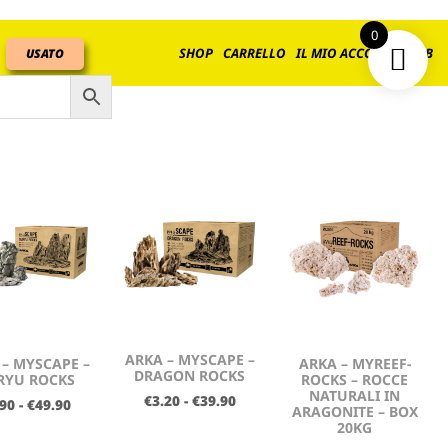
0
SHOP
CARRELLO
IL MIO ACCOUNT
B2B
USATO
ARKA – MYSCAPE –
 – MYSCAPE –
ARKA – MYREEF-
DRAGON ROCKS
RYU ROCKS
ROCKS – ROCCE
NATURALI IN
€
3.20
-
€
39.90
.90
-
€
49.90
ARAGONITE – BOX
20KG