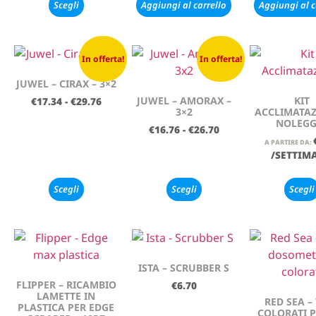
Scegli
Aggiungi al carrello
Aggiungi al c
In offerta!
In offerta!
JUWEL – CIRAX – 3×2
JUWEL – AMORAX –
KIT
€
17.34
-
€
29.76
3×2
ACCLIMATAZ
NOLEGG
€
16.76
-
€
26.70
A PARTIRE DA:
/SETTIM
Scegli
Scegli
Scegli
ISTA – SCRUBBER S
FLIPPER – RICAMBIO
€
6.70
LAMETTE IN
RED SEA –
PLASTICA PER EDGE
COLORATI 