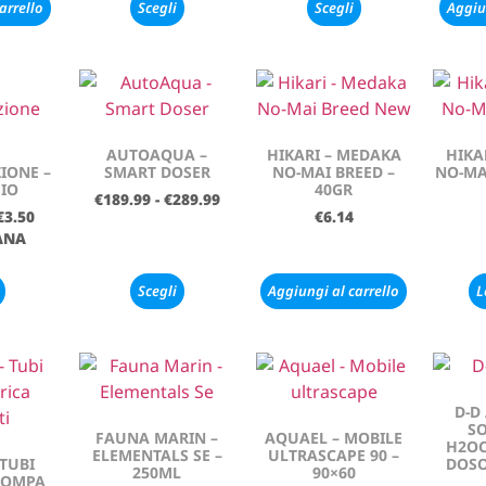
arrello
Scegli
Scegli
Aggiu
AUTOAQUA –
HIKARI – MEDAKA
HIKA
IONE –
SMART DOSER
NO-MAI BREED –
NO-MA
IO
40GR
€
189.99
-
€
289.99
€
3.50
€
6.14
ANA
Scegli
Aggiungi al carrello
L
D-D
SO
FAUNA MARIN –
AQUAEL – MOBILE
H2O
ELEMENTALS SE –
ULTRASCAPE 90 –
 TUBI
DOSO
250ML
90×60
POMPA