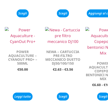
Scegli
Scegli
Aggiungi al c
POWER
NEWA – CARTUCCIA
AQUACULTURE –
PRE-FILTRO
CYANOUT PRO+ –
MECCANICO DUETTO
500ML
DJ50/100/150
POWE
AQUACULT
€
50.00
€
2.63
-
€
3.56
COPEPO
BENTONICI 
MIX
€
6.60
-
€
1
Leggi tutto
Scegli
Scegli