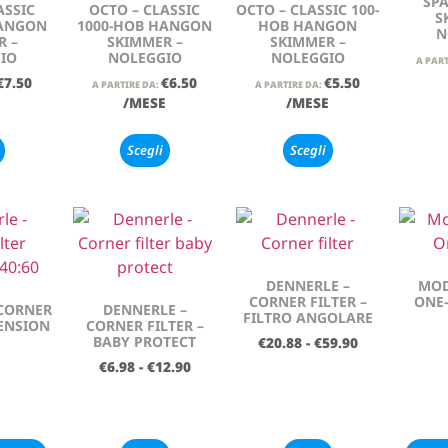
SPA
ASSIC
OCTO – CLASSIC
OCTO – CLASSIC 100-
S
HANGON
1000-HOB HANGON
HOB HANGON
N
R –
SKIMMER –
SKIMMER –
IO
NOLEGGIO
NOLEGGIO
A PART
€
7.50
€
6.50
€
5.50
A PARTIRE DA:
A PARTIRE DA:
E
/MESE
/MESE
Scegli
Scegli
DENNERLE –
MOD
CORNER FILTER –
ONE-
 CORNER
DENNERLE –
FILTRO ANGOLARE
TENSION
CORNER FILTER –
BABY PROTECT
€
20.88
-
€
59.90
€
6.98
-
€
12.90