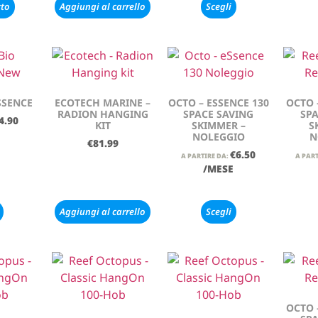
tto
Aggiungi al carrello
Scegli
SSENCE
ECOTECH MARINE –
OCTO – ESSENCE 130
OCTO 
RADION HANGING
SPACE SAVING
SPA
4.90
KIT
SKIMMER –
S
NOLEGGIO
N
€
81.99
€
6.50
A PARTIRE DA:
A PART
/MESE
Aggiungi al carrello
Scegli
OCTO 