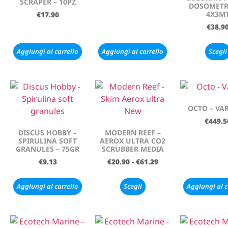
SCRAPER – 10PZ
DOSOMETR
4X3M
€
17.90
€
38.9
Aggiungi al carrello
Aggiungi al carrello
Scegli
OCTO – VAR
€
449.5
DISCUS HOBBY –
MODERN REEF –
SPIRULINA SOFT
AEROX ULTRA CO2
GRANULES – 75GR
SCRUBBER MEDIA
€
9.13
€
20.90
-
€
61.29
Aggiungi al carrello
Scegli
Aggiungi al c