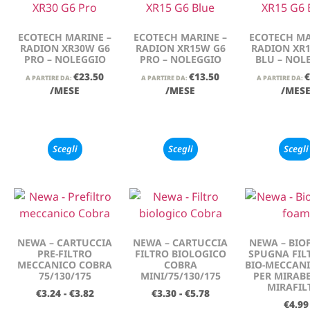
ECOTECH MARINE –
ECOTECH MARINE –
ECOTECH MA
RADION XR30W G6
RADION XR15W G6
RADION XR
PRO – NOLEGGIO
PRO – NOLEGGIO
BLU – NOL
€
23.50
€
13.50
€
A PARTIRE DA:
A PARTIRE DA:
A PARTIRE DA:
/MESE
/MESE
/MES
Scegli
Scegli
Scegli
NEWA – CARTUCCIA
NEWA – CARTUCCIA
NEWA – BIO
PRE-FILTRO
FILTRO BIOLOGICO
SPUGNA FIL
MECCANICO COBRA
COBRA
BIO-MECCAN
75/130/175
MINI/75/130/175
PER MIRABE
MIRAFIL
€
3.24
-
€
3.82
€
3.30
-
€
5.78
€
4.99