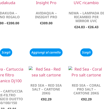
DAKUDA –
AVIDAQUA –
NEWA – LAMPADA DI
NO REGALO
INSIGHT PRO
RICAMBIO PER
MIRROR UVC
.00
-
€
200.00
€
309.00
€
24.83
-
€
26.43
Scegli
Aggiungi al carrello
Scegli
RED SEA – RED SEA
RED SEA – CORAL
SALT – CARTONE
PRO SALT –
– CARTUCCIA
20KG
CARTONE 20KG
RE-FILTRO
GICO DUETTO
€
92.29
€
92.29
50/100/150
.33
-
€
3.56