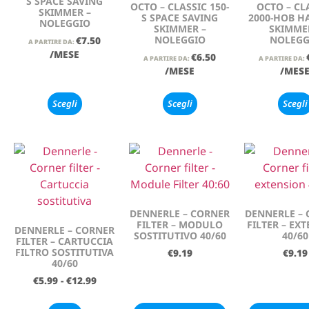
S SPACE SAVING
OCTO – CLASSIC 150-
OCTO – CL
SKIMMER –
S SPACE SAVING
2000-HOB 
NOLEGGIO
SKIMMER –
SKIMME
NOLEGGIO
NOLEGG
€
7.50
A PARTIRE DA:
/MESE
€
6.50
A PARTIRE DA:
A PARTIRE DA:
/MESE
/MES
Scegli
Scegli
Scegli
DENNERLE – CORNER
DENNERLE –
FILTER – MODULO
FILTER – EX
DENNERLE – CORNER
SOSTITUTIVO 40/60
40/60
FILTER – CARTUCCIA
FILTRO SOSTITUTIVA
€
9.19
€
9.19
40/60
€
5.99
-
€
12.99