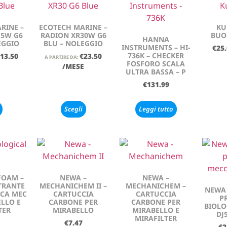
RINE –
ECOTECH MARINE –
KU
15W G6
RADION XR30W G6
BUO
HANNA
EGGIO
BLU – NOLEGGIO
INSTRUMENTS – HI-
€
25
736K – CHECKER
13.50
€
23.50
A PARTIRE DA:
FOSFORO SCALA
E
/MESE
ULTRA BASSA – P
€
131.99
Scegli
Leggi tutto
FOAM –
NEWA –
NEWA –
TRANTE
MECHANICHEM II –
MECHANICHEM –
NEWA 
ICA MEC
CARTUCCIA
CARTUCCIA
P
LLO E
CARBONE PER
CARBONE PER
BIOLO
TER
MIRABELLO
MIRABELLO E
DJ
MIRAFILTER
€
7.47
€
2