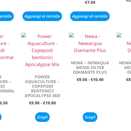
€
7.04
arrello
Aggiungi al carrello
Aggiungi al carrello
NEWA – NEWAQUA
NEWA
MEDIA FILTER
ME
DIAMANTE PLUS
D
R
POWER
€
9.56
-
€
10.40
€
8
URE –
AQUACULTURE –
DI
COPEPODI
NORMAL
BENTONICI
APOCALYPSE MIX
6.50
€
9.90
-
€
19.80
Scegli
Scegli