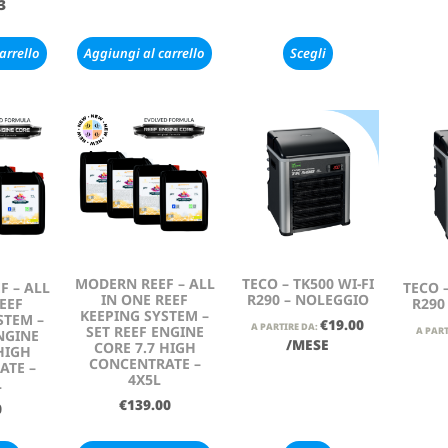
3
arrello
Aggiungi al carrello
Scegli
MODERN REEF – ALL
TECO – TK500 WI-FI
F – ALL
TECO –
IN ONE REEF
R290 – NOLEGGIO
EEF
R290
KEEPING SYSTEM –
STEM –
€
19.00
A PARTIRE DA:
SET REEF ENGINE
A PART
NGINE
/MESE
CORE 7.7 HIGH
HIGH
CONCENTRATE –
ATE –
4X5L
L
€
139.00
0