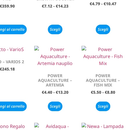
€
4.79
-
€
10.47
€
359.90
€
7.12
-
€
14.23
ngi al carrello
Scegli
Scegli
 – VARIOS 2
€
245.18
POWER
POWER
AQUACULTURE –
AQUACULTURE –
ARTEMIA
FISH MIX
€
4.40
-
€
13.20
€
5.50
-
€
8.80
ngi al carrello
Scegli
Scegli