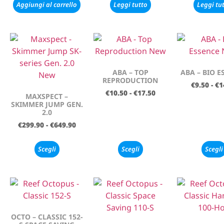
Aggiungi al carrello
Leggi tutto
Leggi tu
ABA – TOP
ABA – BIO E
REPRODUCTION
€
9.50
-
€
1
€
10.50
-
€
17.50
MAXSPECT –
SKIMMER JUMP GEN.
2.0
€
299.90
-
€
649.90
Scegli
Scegli
Scegli
OCTO – CLASSIC 152-