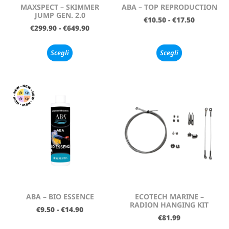
MAXSPECT – SKIMMER
ABA – TOP REPRODUCTION
JUMP GEN. 2.0
€
10.50
-
€
17.50
€
299.90
-
€
649.90
Scegli
Scegli
ABA – BIO ESSENCE
ECOTECH MARINE –
RADION HANGING KIT
€
9.50
-
€
14.90
€
81.99