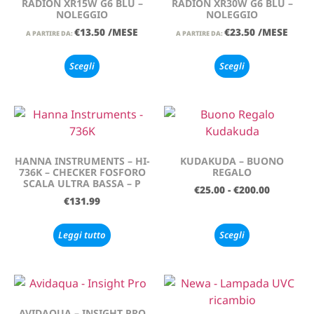
RADION XR15W G6 BLU –
RADION XR30W G6 BLU –
NOLEGGIO
NOLEGGIO
€
13.50
/MESE
€
23.50
/MESE
A PARTIRE DA:
A PARTIRE DA:
Scegli
Scegli
HANNA INSTRUMENTS – HI-
KUDAKUDA – BUONO
736K – CHECKER FOSFORO
REGALO
SCALA ULTRA BASSA – P
€
25.00
-
€
200.00
€
131.99
Leggi tutto
Scegli
AVIDAQUA – INSIGHT PRO