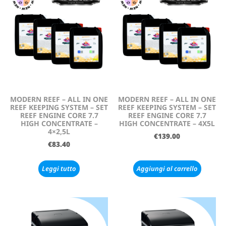
MODERN REEF – ALL IN ONE
MODERN REEF – ALL IN ONE
REEF KEEPING SYSTEM – SET
REEF KEEPING SYSTEM – SET
REEF ENGINE CORE 7.7
REEF ENGINE CORE 7.7
HIGH CONCENTRATE –
HIGH CONCENTRATE – 4X5L
4×2,5L
€
139.00
€
83.40
Leggi tutto
Aggiungi al carrello