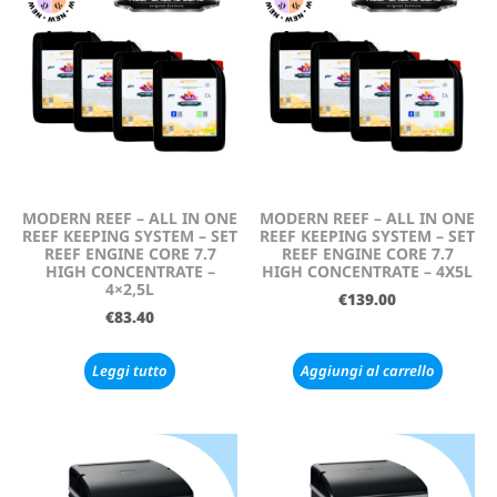
MODERN REEF – ALL IN ONE
MODERN REEF – ALL IN ONE
REEF KEEPING SYSTEM – SET
REEF KEEPING SYSTEM – SET
REEF ENGINE CORE 7.7
REEF ENGINE CORE 7.7
HIGH CONCENTRATE –
HIGH CONCENTRATE – 4X5L
4×2,5L
€
139.00
€
83.40
Leggi tutto
Aggiungi al carrello