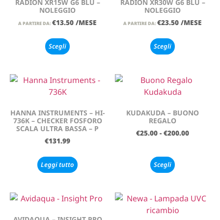
RADION XR15W G6 BLU –
RADION XR30W G6 BLU –
NOLEGGIO
NOLEGGIO
€
13.50
/MESE
€
23.50
/MESE
A PARTIRE DA:
A PARTIRE DA:
Scegli
Scegli
HANNA INSTRUMENTS – HI-
KUDAKUDA – BUONO
736K – CHECKER FOSFORO
REGALO
SCALA ULTRA BASSA – P
€
25.00
-
€
200.00
€
131.99
Leggi tutto
Scegli
AVIDAQUA – INSIGHT PRO