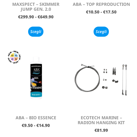
MAXSPECT – SKIMMER
ABA – TOP REPRODUCTION
JUMP GEN. 2.0
€
10.50
-
€
17.50
€
299.90
-
€
649.90
Scegli
Scegli
ABA – BIO ESSENCE
ECOTECH MARINE –
RADION HANGING KIT
€
9.50
-
€
14.90
€
81.99