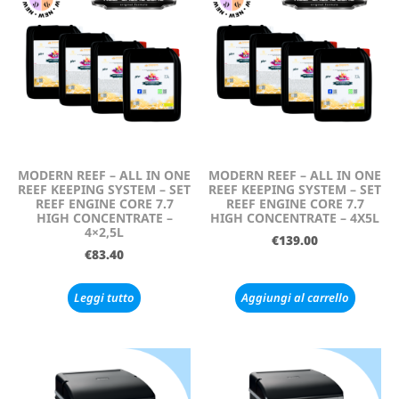
MODERN REEF – ALL IN ONE
MODERN REEF – ALL IN ONE
REEF KEEPING SYSTEM – SET
REEF KEEPING SYSTEM – SET
REEF ENGINE CORE 7.7
REEF ENGINE CORE 7.7
HIGH CONCENTRATE –
HIGH CONCENTRATE – 4X5L
4×2,5L
€
139.00
€
83.40
Leggi tutto
Aggiungi al carrello