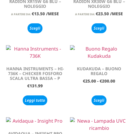
RADION XR15W G6 BLU –
RADION XR30W G6 BLU –
NOLEGGIO
NOLEGGIO
€
13.50
/MESE
€
23.50
/MESE
A PARTIRE DA:
A PARTIRE DA:
Scegli
Scegli
HANNA INSTRUMENTS – HI-
KUDAKUDA – BUONO
736K – CHECKER FOSFORO
REGALO
SCALA ULTRA BASSA – P
€
25.00
-
€
200.00
€
131.99
Leggi tutto
Scegli
AVIDAQUA – INSIGHT PRO