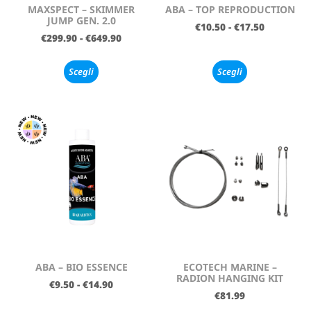
MAXSPECT – SKIMMER
ABA – TOP REPRODUCTION
JUMP GEN. 2.0
€
10.50
-
€
17.50
€
299.90
-
€
649.90
Scegli
Scegli
ABA – BIO ESSENCE
ECOTECH MARINE –
RADION HANGING KIT
€
9.50
-
€
14.90
€
81.99