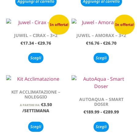
Aggiungi al carrello
Aggiungi al carrello
In offerta!
In offerta!
JUWEL – CIRAX – 3×2
JUWEL – AMORAX – 3×2
€
17.34
-
€
29.76
€
16.76
-
€
26.70
Scegli
Scegli
KIT ACCLIMATAZIONE –
NOLEGGIO
AUTOAQUA – SMART
DOSER
€
3.50
A PARTIRE DA:
/SETTIMANA
€
189.99
-
€
289.99
Scegli
Scegli