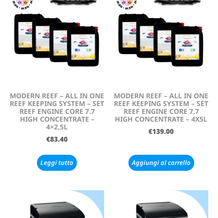
MODERN REEF – ALL IN ONE
MODERN REEF – ALL IN ONE
REEF KEEPING SYSTEM – SET
REEF KEEPING SYSTEM – SET
REEF ENGINE CORE 7.7
REEF ENGINE CORE 7.7
HIGH CONCENTRATE –
HIGH CONCENTRATE – 4X5L
4×2,5L
€
139.00
€
83.40
Leggi tutto
Aggiungi al carrello