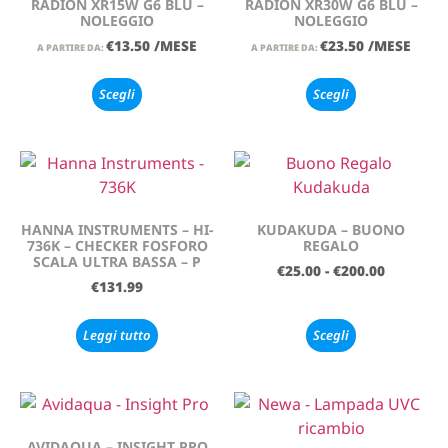
RADION XR15W G6 BLU –
RADION XR30W G6 BLU –
NOLEGGIO
NOLEGGIO
€
13.50
/MESE
€
23.50
/MESE
A PARTIRE DA:
A PARTIRE DA:
Scegli
Scegli
HANNA INSTRUMENTS – HI-
KUDAKUDA – BUONO
736K – CHECKER FOSFORO
REGALO
SCALA ULTRA BASSA – P
€
25.00
-
€
200.00
€
131.99
Leggi tutto
Scegli
AVIDAQUA – INSIGHT PRO