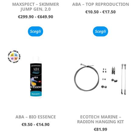
MAXSPECT – SKIMMER
ABA – TOP REPRODUCTION
JUMP GEN. 2.0
€
10.50
-
€
17.50
€
299.90
-
€
649.90
Scegli
Scegli
ABA – BIO ESSENCE
ECOTECH MARINE –
RADION HANGING KIT
€
9.50
-
€
14.90
€
81.99