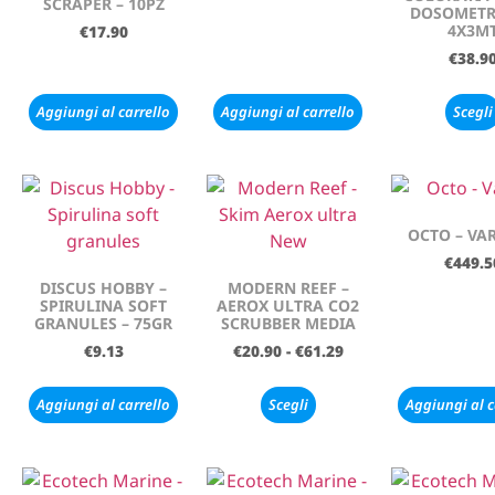
SCRAPER – 10PZ
DOSOMETR
4X3M
€
17.90
€
38.9
Aggiungi al carrello
Aggiungi al carrello
Scegli
OCTO – VAR
€
449.5
DISCUS HOBBY –
MODERN REEF –
SPIRULINA SOFT
AEROX ULTRA CO2
GRANULES – 75GR
SCRUBBER MEDIA
€
9.13
€
20.90
-
€
61.29
Aggiungi al carrello
Scegli
Aggiungi al c