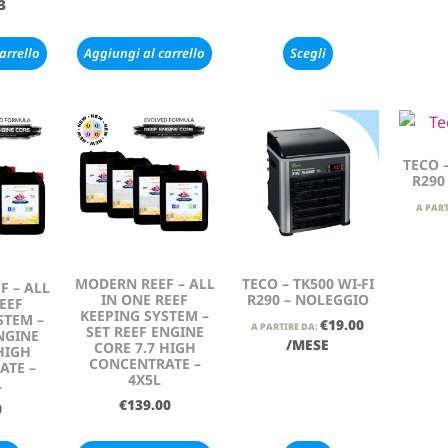
3
arrello
Aggiungi al carrello
Scegli
TECO –
R290
A PART
MODERN REEF – ALL
TECO – TK500 WI-FI
F – ALL
IN ONE REEF
R290 – NOLEGGIO
EEF
KEEPING SYSTEM –
STEM –
€
19.00
A PARTIRE DA:
SET REEF ENGINE
NGINE
/MESE
CORE 7.7 HIGH
HIGH
CONCENTRATE –
ATE –
4X5L
L
€
139.00
0