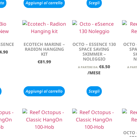
tto
Aggiungi al carrello
Scegli
SSENCE
ECOTECH MARINE –
OCTO – ESSENCE 130
OCTO 
RADION HANGING
SPACE SAVING
SPA
4.90
KIT
SKIMMER –
S
NOLEGGIO
N
€
81.99
€
6.50
A PARTIRE DA:
A PART
/MESE
Aggiungi al carrello
Scegli
OCTO 