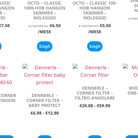
SPA
ASSIC
OCTO – CLASSIC
OCTO – CLASSIC 100-
S
HANGON
1000-HOB HANGON
HOB HANGON
N
R –
SKIMMER –
SKIMMER –
IO
NOLEGGIO
NOLEGGIO
A PART
€
7.50
€
6.50
€
5.50
A PARTIRE DA:
A PARTIRE DA:
E
/MESE
/MESE
Scegli
Scegli
DENNERLE –
MOD
CORNER FILTER –
ONE-
 CORNER
DENNERLE –
FILTRO ANGOLARE
TENSION
CORNER FILTER –
BABY PROTECT
€
20.88
-
€
59.90
€
6.98
-
€
12.90