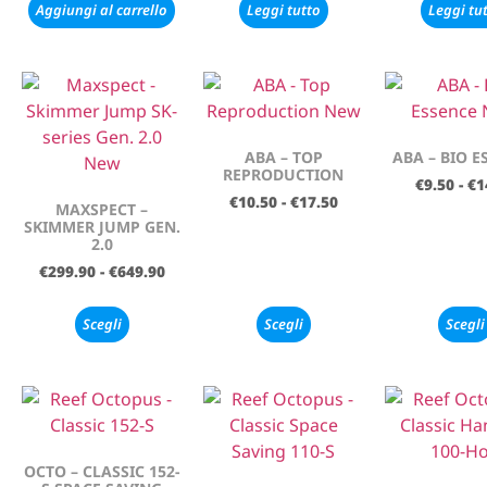
Aggiungi al carrello
Leggi tutto
Leggi tu
ABA – TOP
ABA – BIO E
REPRODUCTION
€
9.50
-
€
1
€
10.50
-
€
17.50
MAXSPECT –
SKIMMER JUMP GEN.
2.0
€
299.90
-
€
649.90
Scegli
Scegli
Scegli
OCTO – CLASSIC 152-