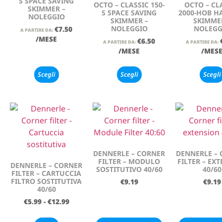
S SPACE SAVING
OCTO – CLASSIC 150-
OCTO – CL
SKIMMER –
S SPACE SAVING
2000-HOB 
NOLEGGIO
SKIMMER –
SKIMME
NOLEGGIO
NOLEGG
€
7.50
A PARTIRE DA:
/MESE
€
6.50
A PARTIRE DA:
A PARTIRE DA:
/MESE
/MES
Scegli
Scegli
Scegli
DENNERLE – CORNER
DENNERLE –
FILTER – MODULO
FILTER – EX
DENNERLE – CORNER
SOSTITUTIVO 40/60
40/60
FILTER – CARTUCCIA
FILTRO SOSTITUTIVA
€
9.19
€
9.19
40/60
€
5.99
-
€
12.99