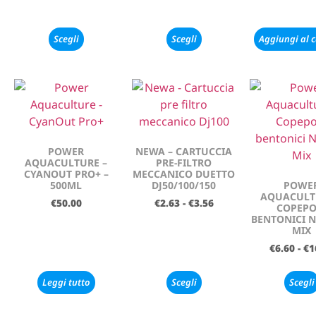
Scegli
Scegli
Aggiungi al c
POWER
NEWA – CARTUCCIA
AQUACULTURE –
PRE-FILTRO
CYANOUT PRO+ –
MECCANICO DUETTO
500ML
DJ50/100/150
POWE
AQUACULT
€
50.00
€
2.63
-
€
3.56
COPEPO
BENTONICI 
MIX
€
6.60
-
€
1
Leggi tutto
Scegli
Scegli