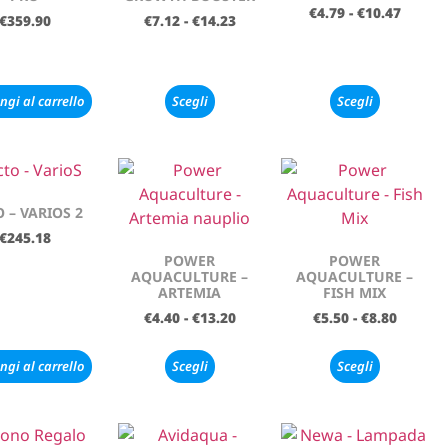
€
4.79
-
€
10.47
€
359.90
€
7.12
-
€
14.23
ngi al carrello
Scegli
Scegli
 – VARIOS 2
€
245.18
POWER
POWER
AQUACULTURE –
AQUACULTURE –
ARTEMIA
FISH MIX
€
4.40
-
€
13.20
€
5.50
-
€
8.80
ngi al carrello
Scegli
Scegli