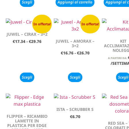
Scegli
Aggiungi al carrello
Aggiungi al c
In offerta!
In offerta!
JUWEL – CIRAX – 3×2
JUWEL – AMORAX –
KIT
€
17.34
-
€
29.76
3×2
ACCLIMATAZ
NOLEGG
€
16.76
-
€
26.70
A PARTIRE DA:
/SETTIM
Scegli
Scegli
Scegli
ISTA – SCRUBBER S
FLIPPER – RICAMBIO
€
6.70
LAMETTE IN
RED SEA –
PLASTICA PER EDGE
COLORATI 