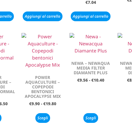
€
7.04
arrello
Aggiungi al carrello
Aggiungi al carrello
NEWA – NEWAQUA
NEWA
MEDIA FILTER
ME
DIAMANTE PLUS
D
R
POWER
€
9.56
-
€
10.40
€
8
URE –
AQUACULTURE –
DI
COPEPODI
NORMAL
BENTONICI
APOCALYPSE MIX
6.50
€
9.90
-
€
19.80
Scegli
Scegli