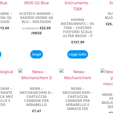
RINE –
ECOTECH MARINE –
KU
15W G6
RADION XR30W G6
BUO
HANNA
EGGIO
BLU – NOLEGGIO
INSTRUMENTS – HI-
€
25
736K – CHECKER
13.50
€
23.50
A PARTIRE DA:
FOSFORO SCALA
E
/MESE
ULTRA BASSA – P
€
131.99
Scegli
Leggi tutto
FOAM –
NEWA –
NEWA –
TRANTE
MECHANICHEM II –
MECHANICHEM –
NEWA 
ICA MEC
CARTUCCIA
CARTUCCIA
P
LLO E
CARBONE PER
CARBONE PER
BIOLO
TER
MIRABELLO
MIRABELLO E
DJ
MIRAFILTER
€
7.47
€
2