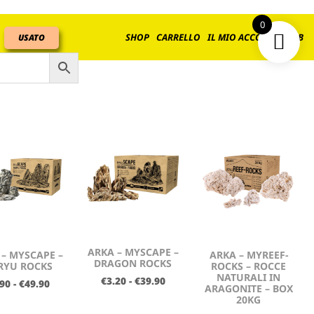
0
SHOP
CARRELLO
IL MIO ACCOUNT
B2B
USATO
ARKA – MYSCAPE –
 – MYSCAPE –
ARKA – MYREEF-
DRAGON ROCKS
RYU ROCKS
ROCKS – ROCCE
NATURALI IN
€
3.20
-
€
39.90
.90
-
€
49.90
ARAGONITE – BOX
20KG