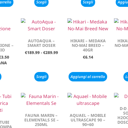
arrello
Scegli
Scegli
Aggiu
AUTOAQUA –
HIKARI – MEDAKA
HIKA
IONE –
SMART DOSER
NO-MAI BREED –
NO-MA
IO
40GR
€
189.99
-
€
289.99
€
3.50
€
6.14
ANA
Scegli
Aggiungi al carrello
L
D-D
SO
FAUNA MARIN –
AQUAEL – MOBILE
H2O
ELEMENTALS SE –
ULTRASCAPE 90 –
 TUBI
DOSO
250ML
90×60
POMPA