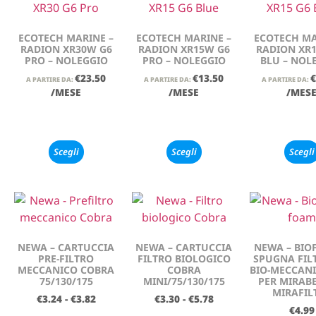
ECOTECH MARINE –
ECOTECH MARINE –
ECOTECH MA
RADION XR30W G6
RADION XR15W G6
RADION XR
PRO – NOLEGGIO
PRO – NOLEGGIO
BLU – NOL
€
23.50
€
13.50
€
A PARTIRE DA:
A PARTIRE DA:
A PARTIRE DA:
/MESE
/MESE
/MES
Scegli
Scegli
Scegli
NEWA – CARTUCCIA
NEWA – CARTUCCIA
NEWA – BIO
PRE-FILTRO
FILTRO BIOLOGICO
SPUGNA FIL
MECCANICO COBRA
COBRA
BIO-MECCAN
75/130/175
MINI/75/130/175
PER MIRABE
MIRAFIL
€
3.24
-
€
3.82
€
3.30
-
€
5.78
€
4.99