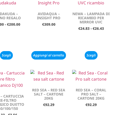
DAKUDA –
AVIDAQUA –
NEWA – LAMPADA DI
NO REGALO
INSIGHT PRO
RICAMBIO PER
MIRROR UVC
.00
-
€
200.00
€
309.00
€
24.83
-
€
26.43
Scegli
Aggiungi al carrello
Scegli
RED SEA – RED SEA
RED SEA – CORAL
SALT – CARTONE
PRO SALT –
– CARTUCCIA
20KG
CARTONE 20KG
RE-FILTRO
GICO DUETTO
€
92.29
€
92.29
50/100/150
.33
-
€
3.56