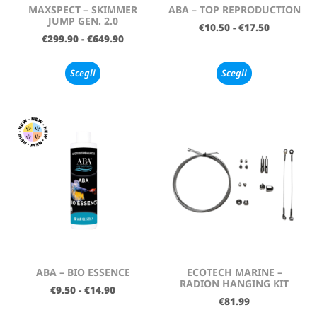
MAXSPECT – SKIMMER
ABA – TOP REPRODUCTION
JUMP GEN. 2.0
€
10.50
-
€
17.50
€
299.90
-
€
649.90
Scegli
Scegli
ABA – BIO ESSENCE
ECOTECH MARINE –
RADION HANGING KIT
€
9.50
-
€
14.90
€
81.99