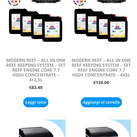
MODERN REEF – ALL IN ONE
MODERN REEF – ALL IN ONE
REEF KEEPING SYSTEM – SET
REEF KEEPING SYSTEM – SET
REEF ENGINE CORE 7.7
REEF ENGINE CORE 7.7
HIGH CONCENTRATE –
HIGH CONCENTRATE – 4X5L
4×2,5L
€
139.00
€
83.40
Leggi tutto
Aggiungi al carrello