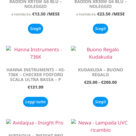
RADION XR15W G6 BLU –
RADION XR30W G6 BLU –
NOLEGGIO
NOLEGGIO
€
13.50
/MESE
€
23.50
/MESE
A PARTIRE DA:
A PARTIRE DA:
Scegli
Scegli
HANNA INSTRUMENTS – HI-
KUDAKUDA – BUONO
736K – CHECKER FOSFORO
REGALO
SCALA ULTRA BASSA – P
€
25.00
-
€
200.00
€
131.99
Leggi tutto
Scegli
AVIDAQUA – INSIGHT PRO