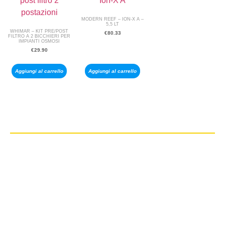
MODERN REEF – ION-X A –
5,5 LT
WHIMAR – KIT PRE/POST
€
80.33
FILTRO A 2 BICCHIERI PER
IMPIANTI OSMOSI
€
29.90
Aggiungi al carrello
Aggiungi al carrello