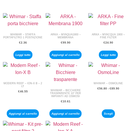
WHIMAR – STAFFA
ARKA – MYAQUA1900 –
ARKA – MYACQUA 1900 –
PORTAFILTRO 1 POSTAZIONE
MEMBRANA
FINE FILTER
€
2.36
€
99.90
€
24.90
Leggi tutto
Aggiungi al carrello
Leggi tutto
MODERN REEF – ION-X B – 2
WHIMAR – OSMOLINE
LT
€
56.80
-
€
89.90
WHIMAR – BICCHIERE
€
46.55
TRASPARENTE 10″ PER
IMPIANTI AD OSMOSI
€
10.61
Aggiungi al carrello
Aggiungi al carrello
Scegli