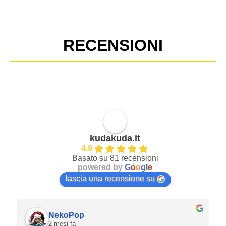
RECENSIONI
kudakuda.it
4.9
Basato su 81 recensioni
powered by
G
o
o
g
l
e
lascia una recensione su
NekoPop
2 mesi fa