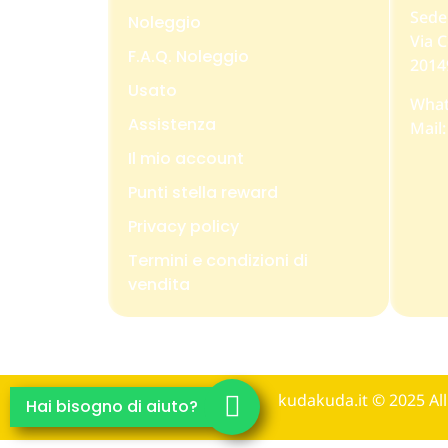
Sede
Noleggio
Via C
F.A.Q. Noleggio
2014
Usato
What
Assistenza
Mail
Il mio account
Punti stella reward
Privacy policy
Termini e condizioni di
vendita
kudakuda.it © 2025 Al
Hai bisogno di aiuto?