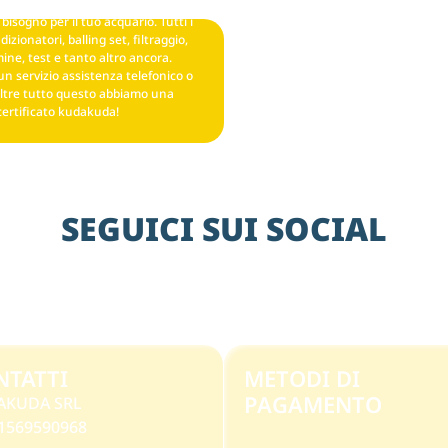
bisogno per il tuo acquario. Tutti i
izionatori, balling set, filtraggio,
ine, test e tanto altro ancora.
un servizio assistenza telefonico o
ltre tutto questo abbiamo una
certificato kudakuda!
SEGUICI SUI SOCIAL
NTATTI
METODI DI
PAGAMENTO
AKUDA SRL
 11569590968