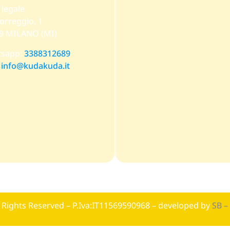
 legale
orreggio, 1
9 MILANO (MI)
sapp:
3388312689
:
info@kudakuda.it
l Rights Reserved – P.Iva:IT11569590968 – developed by
SB –