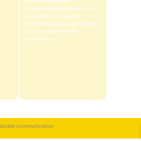
Corriere Nazionale.
Eventuali spedizioni effetuate
con servizi di consegna
differenti saranno specificate
solo al momento della
spedizione.
 essebi communication