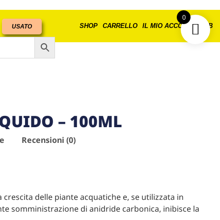
0
SHOP
CARRELLO
IL MIO ACCOUNT
B2B
USATO
IQUIDO – 100ML
ve
Recensioni (0)
crescita delle piante acquatiche e, se utilizzata in
e somministrazione di anidride carbonica, inibisce la