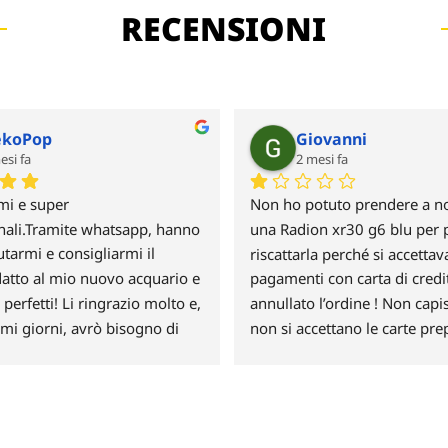
RECENSIONI
koPop
Giovanni
esi fa
2 mesi fa
mi e super 
Non ho potuto prendere a no
nali.Tramite whatsapp, hanno 
una Radion xr30 g6 blu per p
tarmi e consigliarmi il 
riscattarla perché si accettava
atto al mio nuovo acquario e 
pagamenti con carta di credi
 perfetti! Li ringrazio molto e, 
annullato l’ordine ! Non capi
mi giorni, avrò bisogno di 
non si accettano le carte pre
oi :)
po deluso e non credo farò m
ordine