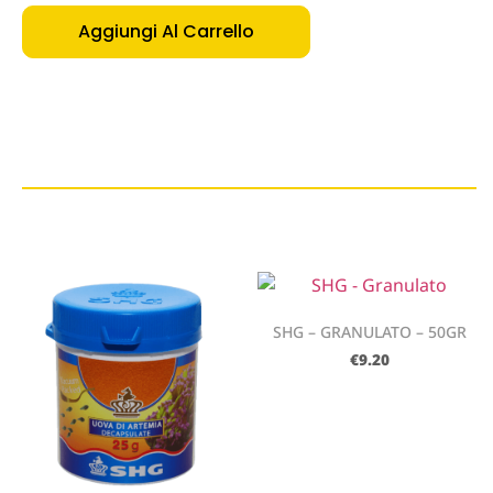
Aggiungi Al Carrello
SHG – GRANULATO – 50GR
€
9.20