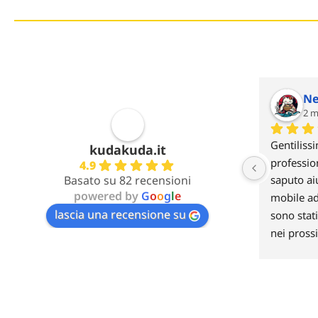
Ne
2 m
Gentilissi
kudakuda.it
professio
4.9
Basato su 82 recensioni
saputo aiu
powered by
G
o
o
g
l
e
mobile ad
lascia una recensione su
sono stati
nei prossi
nuovo di v