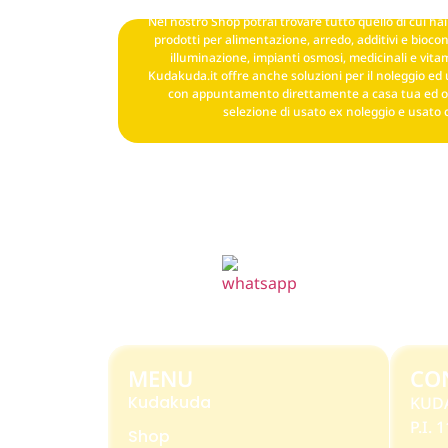
Nel nostro Shop potrai trovare tutto quello di cui hai 
prodotti per alimentazione, arredo, additivi e biocond
illuminazione, impianti osmosi, medicinali e vitam
Kudakuda.it offre anche soluzioni per il noleggio ed 
con appuntamento direttamente a casa tua ed o
selezione di usato ex noleggio e usato 
MENU
CO
Kudakuda
KUD
P.I.
Shop