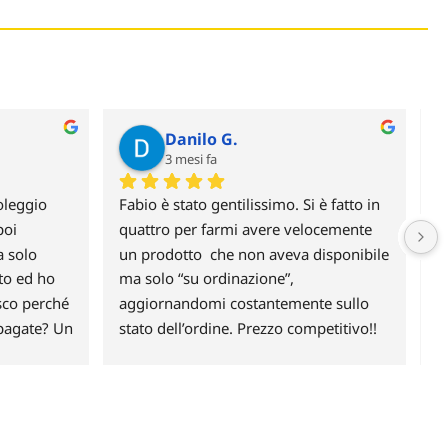
Danilo G.
3 mesi fa
leggio 
Fabio è stato gentilissimo. Si è fatto in 
H
oi 
quattro per farmi avere velocemente 
c
 solo 
un prodotto  che non aveva disponibile 
p
to ed ho 
ma solo “su ordinazione”, 
G
sco perché 
aggiornandomi costantemente sullo 
pagate? Un 
stato dell’ordine. Prezzo competitivo!!
ai un 