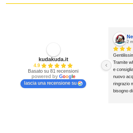
Ne
2 m
Gentilissi
kudakuda.it
Tramite wh
4.9
e consiglia
Basato su 81 recensioni
powered by
G
o
o
g
l
e
nuovo acqua
lascia una recensione su
ringrazio m
bisogno di