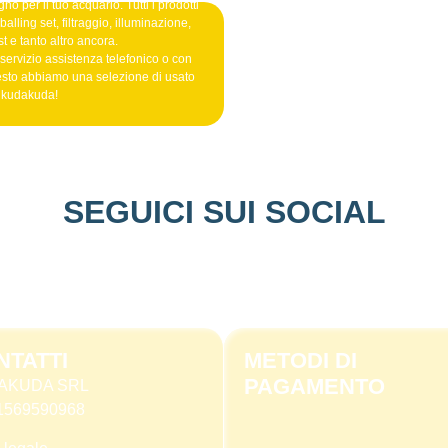
no per il tuo acquario. Tutti i prodotti
alling set, filtraggio, illuminazione,
t e tanto altro ancora.
 servizio assistenza telefonico o con
esto abbiamo una selezione di usato
o kudakuda!
SEGUICI SUI SOCIAL
NTATTI
METODI DI
PAGAMENTO
AKUDA SRL
 11569590968