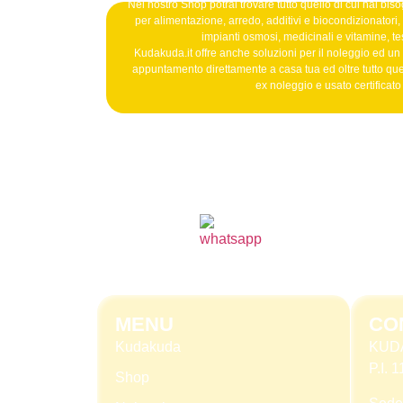
Nel nostro Shop potrai trovare tutto quello di cui hai bisog
per alimentazione, arredo, additivi e biocondizionatori, b
impianti osmosi, medicinali e vitamine, tes
Kudakuda.it offre anche soluzioni per il noleggio ed un
appuntamento direttamente a casa tua ed oltre tutto qu
ex noleggio e usato certificat
MENU
CO
Kudakuda
KUD
P.I.
Shop