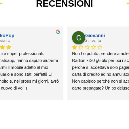
RECENSIONI
koPop
Giovanni
esi fa
2 mesi fa
mi e super professionali.
Non ho potuto prendere a nole
atsapp, hanno saputo aiutarmi 
Radion xr30 g6 blu per poi risca
rmi il mobile adatto al mio 
perché si accettava solo paga
rio e sono stati perfetti! Li 
carta di credito ed ho annullato l
olto e, nei prossimi giorni, avrò 
Non capisco perché non si acce
 nuovo di voi :)
carte prepagate? Un po deluso
credo farò mai un ordine