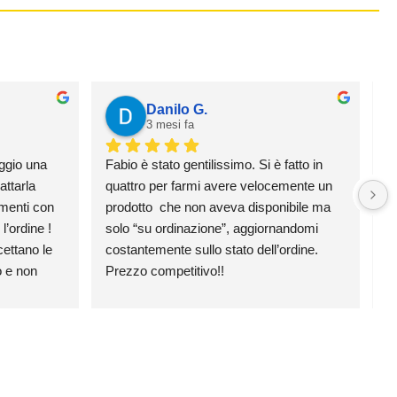
Danilo G.
3 mesi fa
ggio una 
Fabio è stato gentilissimo. Si è fatto in 
H
ttarla 
quattro per farmi avere velocemente un 
e 
menti con 
prodotto  che non aveva disponibile ma 
p
’ordine ! 
solo “su ordinazione”, aggiornandomi 
v
ttano le 
costantemente sullo stato dell’ordine. 
 e non 
Prezzo competitivo!!