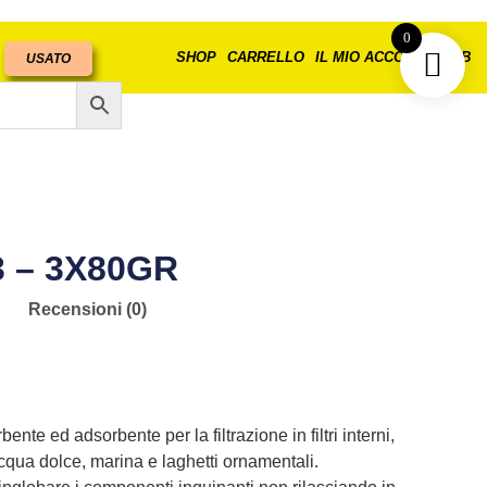
0
SHOP
CARRELLO
IL MIO ACCOUNT
B2B
USATO
 – 3X80GR
Recensioni (0)
nte ed adsorbente per la filtrazione in filtri interni,
acqua dolce, marina e laghetti ornamentali.