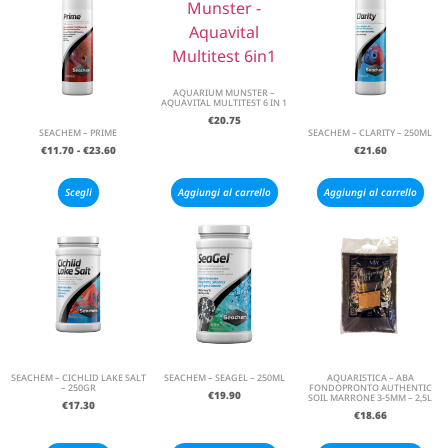
AQUARIUM MUNSTER –
AQUAVITAL MULTITEST 6 IN 1
€
20.75
SEACHEM – PRIME
SEACHEM – CLARITY – 250ML
€
11.70
-
€
23.60
€
21.60
Scegli
Aggiungi al carrello
Aggiungi al carrello
SEACHEM – CICHLID LAKE SALT
SEACHEM – SEAGEL – 250ML
AQUARISTICA – ABA
– 250GR
FONDOPRONTO AUTHENTIC
€
19.90
SOIL MARRONE 3-5MM – 2,5L
€
17.30
€
18.66