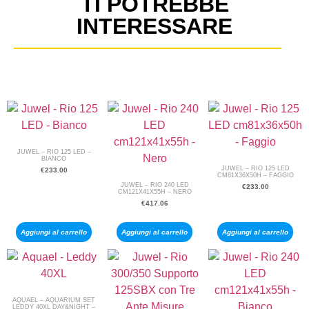
TI POTREBBE
INTERESSARE
JUWEL – RIO 125 LED –
BIANCO
JUWEL – RIO 125 LED
€
233.00
CM81X36X50H – FAGGIO
JUWEL – RIO 240 LED
€
233.00
CM121X41X55H – NERO
€
417.06
Aggiungi al carrello
Aggiungi al carrello
Aggiungi al carrello
AQUAEL – AQUARIUM SET
LEDDY 40XL DAY&NIGHT –