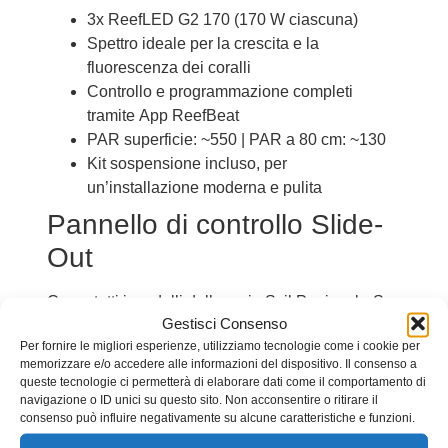
3x ReefLED G2 170 (170 W ciascuna)
Spettro ideale per la crescita e la
fluorescenza dei coralli
Controllo e programmazione completi
tramite App ReefBeat
PAR superficie: ~550 | PAR a 80 cm: ~130
Kit sospensione incluso, per
un’installazione moderna e pulita
Pannello di controllo Slide-
Out
Come tutti i modelli della serie S, il Peninsula-S
Gestisci Consenso
700 include il pannello di controllo estraibile
Per fornire le migliori esperienze, utilizziamo tecnologie come i cookie per
Slide-Out 60, realizzato in multistrato marino e
memorizzare e/o accedere alle informazioni del dispositivo. Il consenso a
acciaio inox.
queste tecnologie ci permetterà di elaborare dati come il comportamento di
Ideale per montare controller, pompe
navigazione o ID unici su questo sito. Non acconsentire o ritirare il
consenso può influire negativamente su alcune caratteristiche e funzioni.
dosometriche, sistemi di monitoraggio e altri
dispositivi in modo ordinato e facilmente