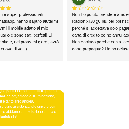
esi fa
2 mesi fa
mi e super professionali.
Non ho potuto prendere a nole
atsapp, hanno saputo aiutarmi 
Radion xr30 g6 blu per poi risca
rmi il mobile adatto al mio 
perché si accettava solo paga
rio e sono stati perfetti! Li 
carta di credito ed ho annullato l
olto e, nei prossimi giorni, avrò 
Non capisco perché non si acce
 nuovo di voi :)
carte prepagate? Un po deluso
credo farò mai un ordine
no per il tuo acquario. Tutti i prodotti
alling set, filtraggio, illuminazione,
t e tanto altro ancora.
 servizio assistenza telefonico o con
esto abbiamo una selezione di usato
o kudakuda!