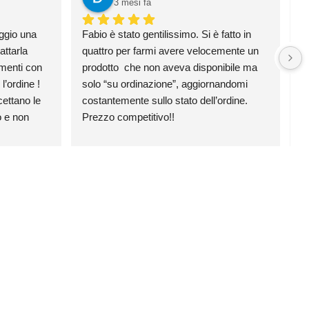
3 mesi fa
ggio una 
Fabio è stato gentilissimo. Si è fatto in 
H
ttarla 
quattro per farmi avere velocemente un 
e 
menti con 
prodotto  che non aveva disponibile ma 
p
’ordine ! 
solo “su ordinazione”, aggiornandomi 
v
ttano le 
costantemente sullo stato dell’ordine. 
 e non 
Prezzo competitivo!!