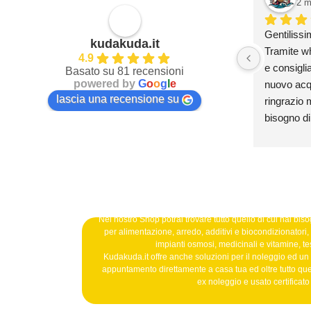
2 m
Gentilissi
kudakuda.it
Tramite wh
4.9
e consiglia
Basato su 81 recensioni
powered by
G
o
o
g
l
e
nuovo acqua
lascia una recensione su
ringrazio m
bisogno di
Nel nostro Shop potrai trovare tutto quello di cui hai bisog
per alimentazione, arredo, additivi e biocondizionatori, b
impianti osmosi, medicinali e vitamine, tes
Kudakuda.it offre anche soluzioni per il noleggio ed un
appuntamento direttamente a casa tua ed oltre tutto qu
ex noleggio e usato certificat