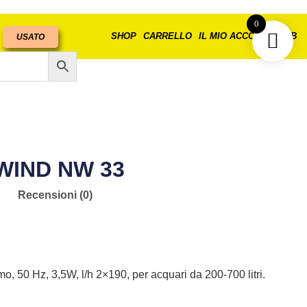
0
SHOP
CARRELLO
IL MIO ACCOUNT
B2B
USATO
WIND NW 33
Recensioni (0)
, 50 Hz, 3,5W, l/h 2×190, per acquari da 200-700 litri.