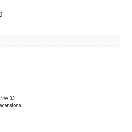
e
d NW 33”
recensione.