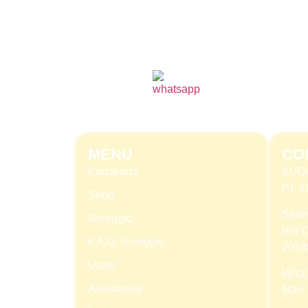
MENU
CO
Kudakuda
KUD
P.I.
Shop
Sede
Noleggio
Via C
F.A.Q. Noleggio
2014
Usato
What
Assistenza
Mail: