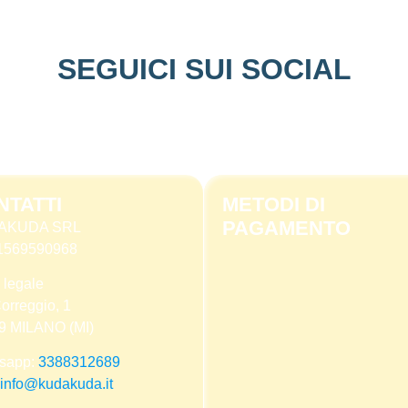
SEGUICI SUI SOCIAL
NTATTI
METODI DI
PAGAMENTO
AKUDA SRL
 11569590968
 legale
orreggio, 1
9 MILANO (MI)
sapp:
3388312689
info@kudakuda.it