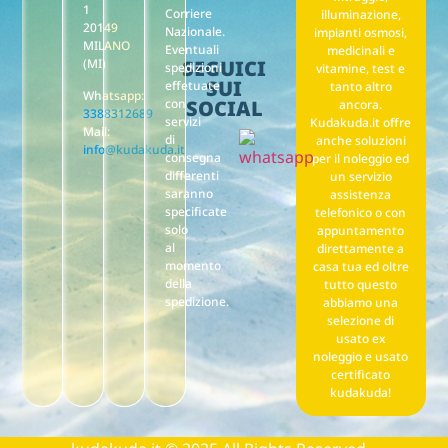
1
Corriere
illuminazione,
20149
Nazionale.
impianti osmosi,
MILANO
Eventuali
medicinali e
(MI)
SEGUICI
spedizioni
vitamine, test e
SUI
effetuate
tanto altro
Whatsapp:
con
SOCIAL
ancora.
3388312689
servizi
Kudakuda.it offre
Mail:
di
anche soluzioni
info@kudakuda.it
consegna
per il noleggio ed
differenti
un servizio
saranno
assistenza
specificate
telefonico o con
solo
appuntamento
al
direttamente a
momento
casa tua ed oltre
della
tutto questo
spedizione.
abbiamo una
selezione di
usato ex
noleggio e usato
certificato
kudakuda!