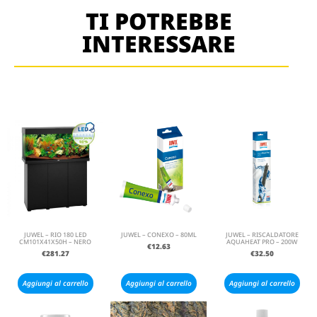
TI POTREBBE
INTERESSARE
JUWEL – RIO 180 LED
JUWEL – CONEXO – 80ML
JUWEL – RISCALDATORE
CM101X41X50H – NERO
AQUAHEAT PRO – 200W
€
12.63
€
281.27
€
32.50
Aggiungi al carrello
Aggiungi al carrello
Aggiungi al carrello