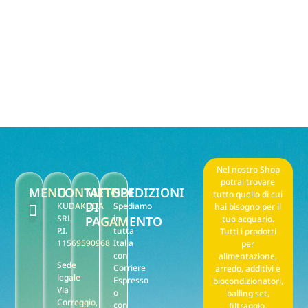
Nel nostro Shop
potrai trovare
MENU
CONTATTI
METODI
SPEDIZIONI
tutto quello di cui
DI
KUDAKUDA
Spediamo
hai bisogno per il
SRL
in
PAGAMENTO
tuo acquario.
P.I.
tutta
Tutti i prodotti
F.A.Q. Noleggio
Il mio account
Punti stella reward
Privacy policy
Termini e condizioni di vendita
11569590968
Italia
per
con
alimentazione,
Sede
Corriere
arredo, additivi e
legale
Espresso
biocondizionatori,
Via
o
balling set,
Correggio,
con
filtraggio,