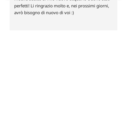
annullato l’ordine ! Non capisco perché non si 
accettano le carte prepagate? Un po deluso e non 
credo farò mai un ordine