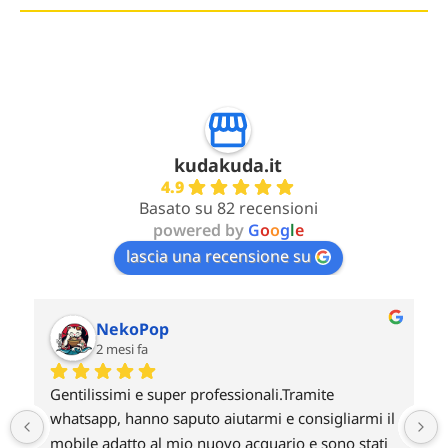
kudakuda.it
4.9
Basato su 82 recensioni
powered by
G
o
o
g
l
e
lascia una recensione su
Giovanni
2 mesi fa
Non ho potuto prendere a noleggio una Radion 
 
xr30 g6 blu per poi riscattarla perché si accettava 
solo pagamenti con carta di credito ed ho 