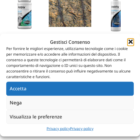
CARMAR – SFONDO
CORTECCIA AB16 – SFONDO IN
Gestisci Consenso
POLISTIROLO
SEACHEM – MATRIX
SEACHEM – STABILITY
€
34.48
Per fornire le migliori esperienze, utilizziamo tecnologie come i cookie
€
10.20
-
€
24.49
€
10.70
-
€
21.60
per memorizzare e/o accedere alle informazioni del dispositivo. Il
consenso a queste tecnologie ci permetterà di elaborare dati come il
Scegli
Aggiungi al carrello
Scegli
comportamento di navigazione o ID unici su questo sito. Non
acconsentire o ritirare il consenso può influire negativamente su alcune
caratteristiche e funzioni.
Accetta
Nega
Visualizza le preferenze
JUWEL – FILTER GRID –
BLAU AQUARISTIC – MARINE
GRIGLIA DI PROTEZIONE PER
GRAN CUBIC EXPERIENCE
FILTRI BIOFLOW
92X50X50CM
Privacy policy
Privacy policy
€
12.55
€
439.37