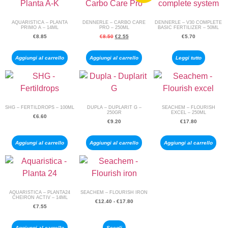
AQUARISTICA – PLANTA
DENNERLE – CARBO CARE
DENNERLE – V30 COMPLETE
PRIMO A – 14ML
PRO – 250ML
BASIC FERTILIZER – 50ML
€
8.85
€
8.50
€
2.55
€
5.70
Aggiungi al carrello
Aggiungi al carrello
Leggi tutto
SHG – FERTILDROPS – 100ML
DUPLA – DUPLARIT G –
SEACHEM – FLOURISH
250GR
EXCEL – 250ML
€
6.60
€
9.20
€
17.80
Aggiungi al carrello
Aggiungi al carrello
Aggiungi al carrello
AQUARISTICA – PLANTA24
SEACHEM – FLOURISH IRON
CHEIRON ACTIV – 14ML
€
12.40
-
€
17.80
€
7.55
Aggiungi al carrello
Scegli