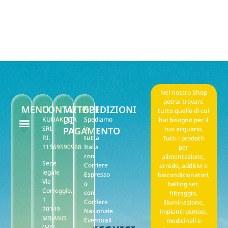
Nel nostro Shop
potrai trovare
MENU
CONTATTI
METODI
SPEDIZIONI
tutto quello di cui
DI
KUDAKUDA
Spediamo
hai bisogno per il
SRL
in
PAGAMENTO
tuo acquario.
P.I.
tutta
Tutti i prodotti
F.A.Q. Noleggio
Il mio account
Punti stella reward
Privacy policy
Termini e condizioni di vendita
11569590968
Italia
per
con
alimentazione,
Sede
Corriere
arredo, additivi e
legale
Espresso
biocondizionatori,
Via
o
balling set,
Correggio,
con
filtraggio,
1
Corriere
illuminazione,
20149
Nazionale.
impianti osmosi,
MILANO
Eventuali
medicinali e
(MI)