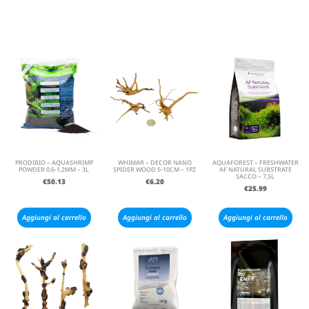
PRODIBIO – AQUASHRIMP
WHIMAR – DECOR NANO
AQUAFOREST – FRESHWATER
POWDER 0,6-1,2MM – 3L
SPIDER WOOD 5-10CM – 1PZ
AF NATURAL SUBSTRATE
SACCO – 7,5L
€
50.13
€
6.20
€
25.99
Aggiungi al carrello
Aggiungi al carrello
Aggiungi al carrello