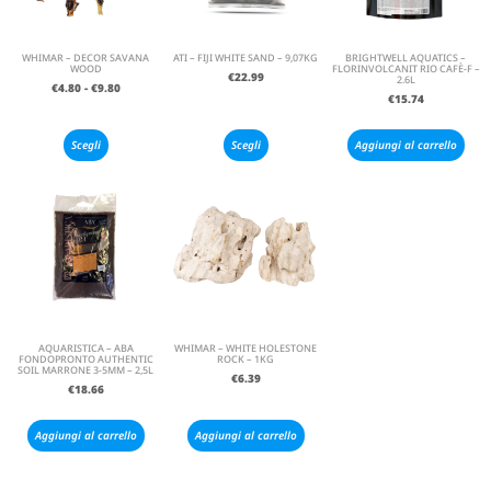
WHIMAR – DECOR SAVANA
ATI – FIJI WHITE SAND – 9,07KG
BRIGHTWELL AQUATICS –
WOOD
FLORINVOLCANIT RIO CAFÈ-F –
€
22.99
2.6L
€
4.80
-
€
9.80
€
15.74
Scegli
Scegli
Aggiungi al carrello
AQUARISTICA – ABA
WHIMAR – WHITE HOLESTONE
FONDOPRONTO AUTHENTIC
ROCK – 1KG
SOIL MARRONE 3-5MM – 2,5L
€
6.39
€
18.66
Aggiungi al carrello
Aggiungi al carrello