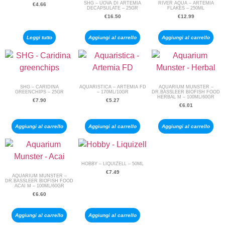
SHG – UOVA DI ARTEMIA
RIVER AQUA – ARTEMIA
€
4.66
DECAPSULATE – 25GR
FLAKES – 250ML
€
16.50
€
12.99
Leggi tutto
Aggiungi al carrello
Aggiungi al carrello
SHG – CARIDINA
AQUARISTICA – ARTEMIA FD
AQUARIUM MUNSTER –
GREENCHIPS – 25GR
– 170ML/10GR
DR.BASSLEER BIOFISH FOOD
HERBAL M – 100ML/60GR
€
7.90
€
5.27
€
6.01
Aggiungi al carrello
Aggiungi al carrello
Aggiungi al carrello
HOBBY – LIQUIZELL – 50ML
€
7.49
AQUARIUM MUNSTER –
DR.BASSLEER BIOFISH FOOD
ACAI M – 100ML/60GR
€
6.60
Aggiungi al carrello
Aggiungi al carrello