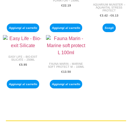
PLANKTON – 250ML
AQUARIUM MUNSTER –
€
22.19
AQUAVITAL STRESS
PROTECT
€
3.42
-
€
6.13
Aggiungi al carrello
Aggiungi al carrello
Scegli
EASY LIFE – BIO-EXIT
SILICATE – 250ML
FAUNA MARIN – MARINE
€
5.95
SOFT PROTECT M – 100ML
€
13.50
Aggiungi al carrello
Aggiungi al carrello