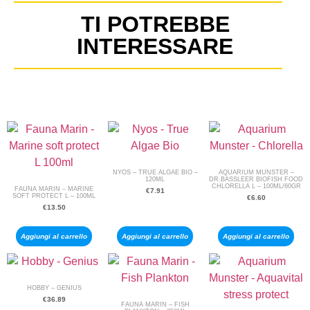
TI POTREBBE
INTERESSARE
NYOS – TRUE ALGAE BIO –
AQUARIUM MUNSTER –
120ML
DR.BASSLEER BIOFISH FOOD
CHLORELLA L – 100ML/60GR
FAUNA MARIN – MARINE
€
7.91
SOFT PROTECT L – 100ML
€
6.60
€
13.50
Aggiungi al carrello
Aggiungi al carrello
Aggiungi al carrello
HOBBY – GENIUS
€
36.89
FAUNA MARIN – FISH