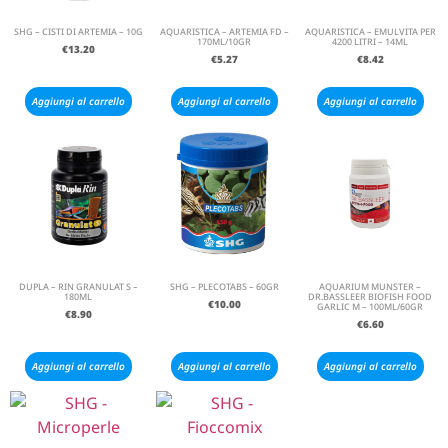
SHG – CISTI DI ARTEMIA – 10G
AQUARISTICA – ARTEMIA FD –
AQUARISTICA – EMULVITA PER
170ML/10GR
4200 LITRI – 14ML
€
13.20
€
5.27
€
8.42
Aggiungi al carrello
Aggiungi al carrello
Aggiungi al carrello
DUPLA – RIN GRANULAT S –
SHG – PLECOTABS – 60GR
AQUARIUM MUNSTER –
180ML
DR.BASSLEER BIOFISH FOOD
€
10.00
GARLIC M – 100ML/60GR
€
8.90
€
6.60
Aggiungi al carrello
Aggiungi al carrello
Aggiungi al carrello