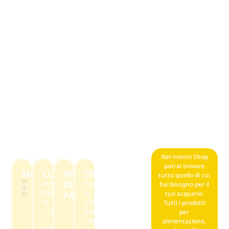
Nel nostro Shop
potrai trovare
MENU
CONTATTI
METODI
SPEDIZIONI
tutto quello di cui
DI
KUDAKUDA
Spediamo
hai bisogno per il
SRL
in
PAGAMENTO
tuo acquario.
P.I.
tutta
Tutti i prodotti
F.A.Q. Noleggio
Il mio account
Punti stella reward
Privacy policy
Termini e condizioni di vendita
11569590968
Italia
per
con
alimentazione,
Sede