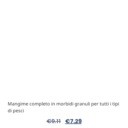
Mangime completo in morbidi granuli per tutti i tipi
di pesci
€
9.11
€
7.29