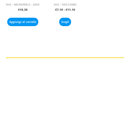
SHG – MICROPERLE – 25GR
SHG – FIOCCOMIX
€
16.30
€
7.10
-
€
11.10
Aggiungi al carrello
Scegli