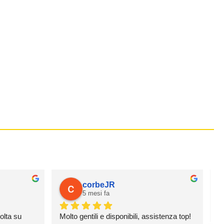
corbeJR
5 mesi fa
olta su 
Molto gentili e disponibili, assistenza top!
O