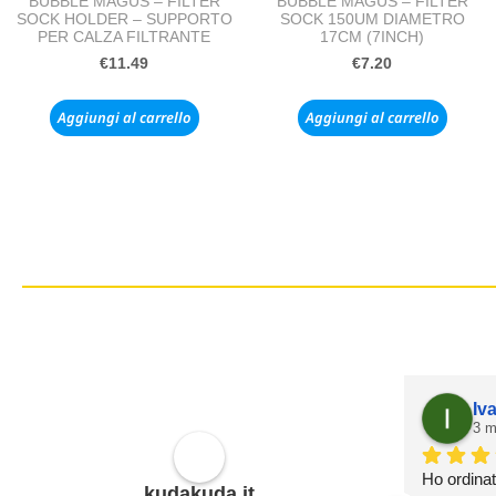
BUBBLE MAGUS – FILTER
BUBBLE MAGUS – FILTER
SOCK HOLDER – SUPPORTO
SOCK 150UM DIAMETRO
PER CALZA FILTRANTE
17CM (7INCH)
€
11.49
€
7.20
Aggiungi al carrello
Aggiungi al carrello
Danilo G.
Iv
3 mesi fa
3 m
Fabio è stato gentilissimo. Si è fatto in 
Ho ordinat
kudakuda.it