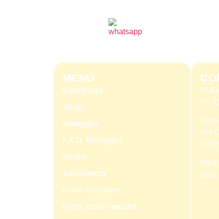
MENU
CO
Kudakuda
KUD
P.I.
Shop
Sede
Noleggio
Via C
F.A.Q. Noleggio
2014
Usato
What
Assistenza
Mail:
Il mio account
Punti stella reward