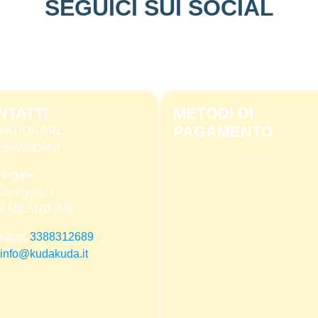
SEGUICI SUI SOCIAL
NTATTI
METODI DI
PAGAMENTO
AKUDA SRL
 11569590968
 legale
orreggio, 1
9 MILANO (MI)
sapp:
3388312689
info@kudakuda.it