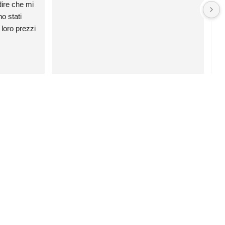
ire che mi 
c
 stati 
loro prezzi 