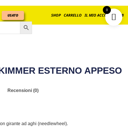
0
SHOP
CARRELLO
IL MIO ACCOUNT
B2B
USATO
SKIMMER ESTERNO APPESO
Recensioni (0)
con girante ad aghi (needlewheel).