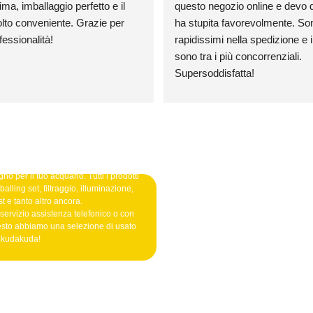
ma, imballaggio perfetto e il 
questo negozio online e devo d
to conveniente. Grazie per 
ha stupita favorevolmente. Sono
fessionalità!
rapidissimi nella spedizione e i 
sono tra i più concorrenziali. 
Supersoddisfatta!
no per il tuo acquario. Tutti i prodotti
alling set, filtraggio, illuminazione,
t e tanto altro ancora.
 servizio assistenza telefonico o con
esto abbiamo una selezione di usato
o kudakuda!