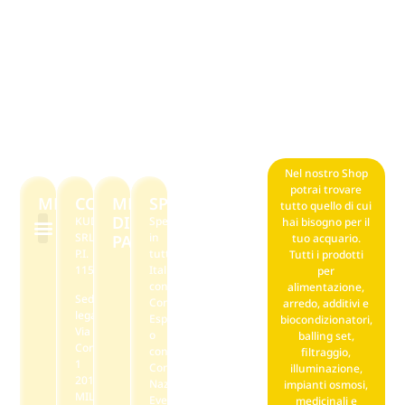
Nel nostro Shop
potrai trovare
MENU
CONTATTI
METODI
SPEDIZIONI
tutto quello di cui
DI
KUDAKUDA
Spediamo
hai bisogno per il
SRL
in
PAGAMENTO
tuo acquario.
P.I.
tutta
Tutti i prodotti
F.A.Q. Noleggio
Il mio account
Punti stella reward
Privacy policy
Termini e condizioni di vendita
11569590968
Italia
per
con
alimentazione,
Sede
Corriere
arredo, additivi e
legale
Espresso
biocondizionatori,
Via
o
balling set,
Correggio,
con
filtraggio,
1
Corriere
illuminazione,
20149
Nazionale.
impianti osmosi,
MILANO
Eventuali
medicinali e