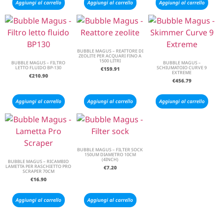
Aggiungi al carrello
Aggiungi al carrello
Aggiungi al carrello
BUBBLE MAGUS – REATTORE DI
ZEOLITE PER ACQUARI FINO A
1500 LITRI
BUBBLE MAGUS – FILTRO
BUBBLE MAGUS –
LETTO FLUIDO BP-130
SCHIUMATOIO CURVE 9
€
159.91
EXTREME
€
210.90
€
456.79
Aggiungi al carrello
Aggiungi al carrello
Aggiungi al carrello
BUBBLE MAGUS – FILTER SOCK
150UM DIAMETRO 10CM
(4INCH)
BUBBLE MAGUS – RICAMBIO
LAMETTA PER RASCHIETTO PRO
€
7.20
SCRAPER 70CM
€
16.90
Aggiungi al carrello
Aggiungi al carrello