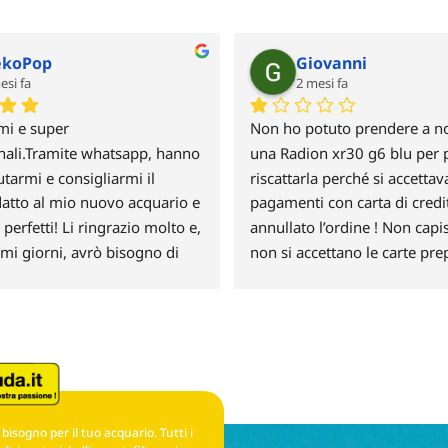
an R.
E. Ch. (E. C.
esi fa
4 mesi fa
o All for reef 1600g.la 
Ho fatto acquisti per la prima
e velocissima, imballaggio 
questo negozio online e devo
 il prezzo molto conveniente. 
mi ha stupita favorevolmente
r vostra professionalità!
stati rapidissimi nella spedizi
loro prezzi sono tra i più 
concorrenziali. Supersoddisfa
bisogno per il tuo acquario. Tutti i