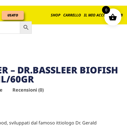
0
SHOP
CARRELLO
IL MIO ACCOUNT
B2B
USATO
 – DR.BASSLEER BIOFISH
ML/60GR
ve
Recensioni (0)
ood, sviluppati dal famoso ittiologo Dr. Gerald