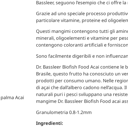
Bassleer, seguono l’esempio che ci offre la 
Grazie ad uno speciale processo produtti
particolare vitamine, proteine ed oligoele
Questi mangimi contengono tutti gli aminoac
minerali, oligoelementi e vitamine per pesci
contengono coloranti artificiali e fornisco
Sono facilmente digeribili e non influenzano
Dr. Bassleer Biofish Food Acai contiene le 
Brasile, questo frutto ha conosciuto un v
prodotti per consumo umano. Nelle regioni 
di açai che dall’albero cadono nell’acqua. Il
naturali puri i pesci sviluppano una resis
 palma Acai
mangime Dr. Bassleer Biofish Food acai ass
Granulometria 0.8-1.2mm
Ingredienti: