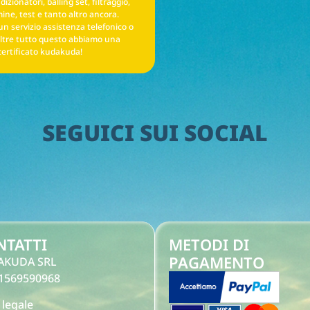
izionatori, balling set, filtraggio,
ine, test e tanto altro ancora.
un servizio assistenza telefonico o
ltre tutto questo abbiamo una
certificato kudakuda!
SEGUICI SUI SOCIAL
NTATTI
METODI DI
PAGAMENTO
AKUDA SRL
 11569590968
 legale