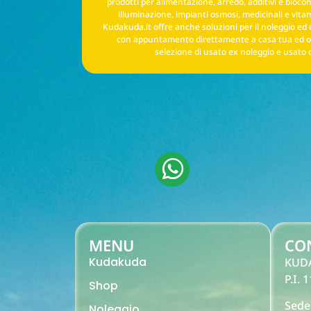
prodotti per alimentazione, arredo, additivi e biocond
illuminazione, impianti osmosi, medicinali e vitam
Kudakuda.it offre anche soluzioni per il noleggio ed 
con appuntamento direttamente a casa tua ed o
selezione di usato ex noleggio e usato 
MENU
CO
Kudakuda
KUD
P.I.
Shop
Sede
Noleggio