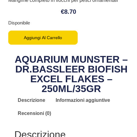
Mangime completo in fiocchi per pesci ornamentali
€
8.70
Disponibile
Aggiungi Al Carrello
AQUARIUM MUNSTER –
DR.BASSLEER BIOFISH
EXCEL FLAKES –
250ML/35GR
Descrizione
Informazioni aggiuntive
Recensioni (0)
Descrizione