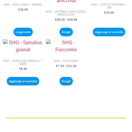
SHG – DAILY REEF – 8X10ML
SHG – CISTI DI ARTEMIA –
10G
€
15.00
SHG – ARTEMIA LIOFILIZZATA
€
13.20
ARRICCHITA
€
20.10
-
€
34.50
Leggi tutto
Scegli
Aggiungi al carrello
SHG – SPIRULINA GRANULI –
SHG – FIOCCOMIX
40GR
€
7.10
-
€
11.10
€
9.20
Aggiungi al carrello
Scegli