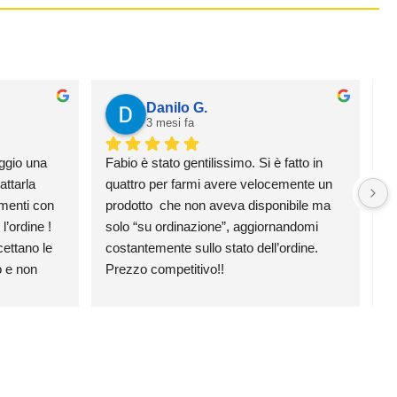
Danilo G.
3 mesi fa
ggio una 
Fabio è stato gentilissimo. Si è fatto in 
H
ttarla 
quattro per farmi avere velocemente un 
e 
menti con 
prodotto  che non aveva disponibile ma 
p
’ordine ! 
solo “su ordinazione”, aggiornandomi 
v
ttano le 
costantemente sullo stato dell’ordine. 
 e non 
Prezzo competitivo!!