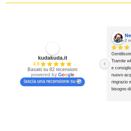
Ne
2 m
Gentilissi
kudakuda.it
Tramite wh
4.9
e consiglia
Basato su 82 recensioni
powered by
G
o
o
g
l
e
nuovo acqua
lascia una recensione su
ringrazio m
bisogno di