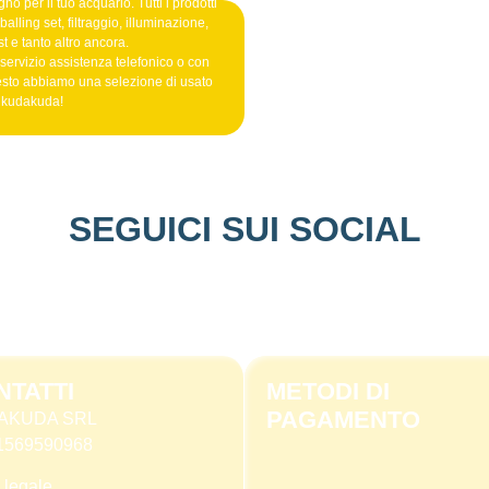
no per il tuo acquario. Tutti i prodotti
alling set, filtraggio, illuminazione,
t e tanto altro ancora.
 servizio assistenza telefonico o con
esto abbiamo una selezione di usato
o kudakuda!
SEGUICI SUI SOCIAL
NTATTI
METODI DI
PAGAMENTO
AKUDA SRL
 11569590968
 legale