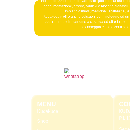
Nel nostro Shop potrai trovare tutto quello di cui hai bisog
per alimentazione, arredo, additivi e biocondizionatori, b
impianti osmosi, medicinali e vitamine, tes
Kudakuda.it offre anche soluzioni per il noleggio ed un
appuntamento direttamente a casa tua ed oltre tutto qu
ex noleggio e usato certificat
MENU
CO
Kudakuda
KUD
P.I.
Shop
Sede