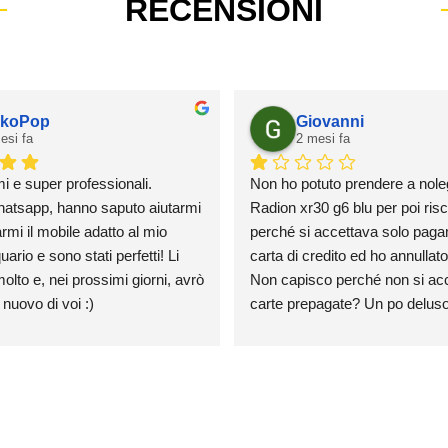
RECENSIONI
koPop
Giovanni
esi fa
2 mesi fa
mi e super professionali.
Non ho potuto prendere a nole
atsapp, hanno saputo aiutarmi 
Radion xr30 g6 blu per poi risca
rmi il mobile adatto al mio 
perché si accettava solo paga
rio e sono stati perfetti! Li 
carta di credito ed ho annullato l
olto e, nei prossimi giorni, avrò 
Non capisco perché non si acce
 nuovo di voi :)
carte prepagate? Un po deluso
credo farò mai un ordine