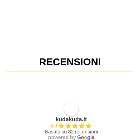
RECENSIONI
kudakuda.it
4.9
Basato su 82 recensioni
powered by
G
o
o
g
l
e