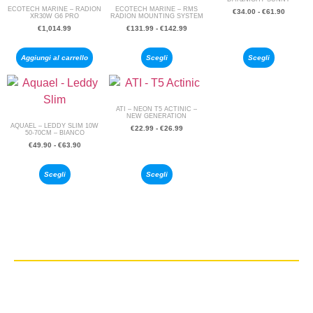
ECOTECH MARINE – RADION
ECOTECH MARINE – RMS
€
34.00
-
€
61.90
XR30W G6 PRO
RADION MOUNTING SYSTEM
€
1,014.99
€
131.99
-
€
142.99
Aggiungi al carrello
Scegli
Scegli
ATI – NEON T5 ACTINIC –
NEW GENERATION
AQUAEL – LEDDY SLIM 10W
€
22.99
-
€
26.99
50-70CM – BIANCO
€
49.90
-
€
63.90
Scegli
Scegli