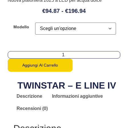
Nuova plafoniera 2025 a LED per acqua dolce
€
94.87
-
€
196.94
Modello
Aggiungi Al Carrello
TWINSTAR – E LINE IV
Descrizione
Informazioni aggiuntive
Recensioni (0)