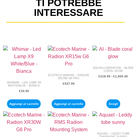
TI POTREBBE
INTERESSARE
AQUAILLUMINATION – BLADE
CORAL GLOW
ECOTECH MARINE – RADION
€
218.99
-
€
1,000.49
XR15W G6 PRO
WHIMAR – LED LAMP X9
€
537.99
WHITE/BLUE – BIANCA
€
34.00
Aggiungi al carrello
Aggiungi al carrello
Scegli
AQUAEL – LEDDY TUBE
DAY&NIGHT SUNNY