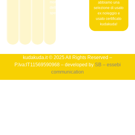
momento
abbiamo una
della
selezione di usato
spedizione.
ex noleggio e
usato certificato
kudakuda!
kudakuda.it © 2025 All Rights Reserved –
P.Iva:IT11569590968 – developed by
SB – essebi
communication