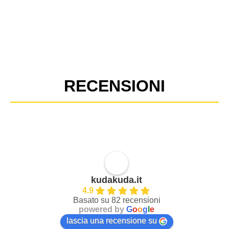
RECENSIONI
kudakuda.it
4.9
Basato su 82 recensioni
powered by
G
o
o
g
l
e
lascia una recensione su