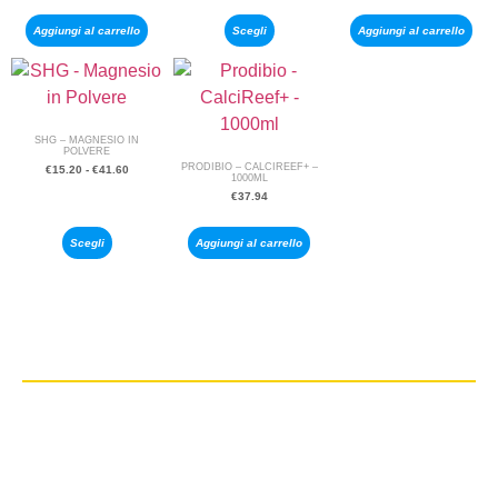
Aggiungi al carrello
Scegli
Aggiungi al carrello
SHG – MAGNESIO IN
POLVERE
PRODIBIO – CALCIREEF+ –
€
15.20
-
€
41.60
1000ML
€
37.94
Scegli
Aggiungi al carrello