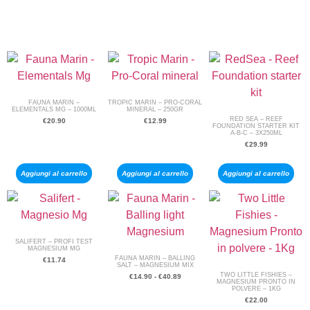
FAUNA MARIN –
TROPIC MARIN – PRO-CORAL
ELEMENTALS MG – 1000ML
MINERAL – 250GR
RED SEA – REEF
€
20.90
€
12.99
FOUNDATION STARTER KIT
A-B-C – 3X250ML
€
29.99
Aggiungi al carrello
Aggiungi al carrello
Aggiungi al carrello
SALIFERT – PROFI TEST
MAGNESIUM MG
FAUNA MARIN – BALLING
€
11.74
SALT – MAGNESIUM MIX
TWO LITTLE FISHIES –
€
14.90
-
€
40.89
MAGNESIUM PRONTO IN
POLVERE – 1KG
€
22.00