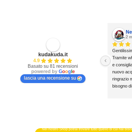
Ne
2 m
Gentilissi
kudakuda.it
Tramite wh
4.9
e consiglia
Basato su 81 recensioni
powered by
G
o
o
g
l
e
nuovo acqua
lascia una recensione su
ringrazio m
bisogno di
Nel nostro Shop potrai trovare tutto quello di cui hai bisog