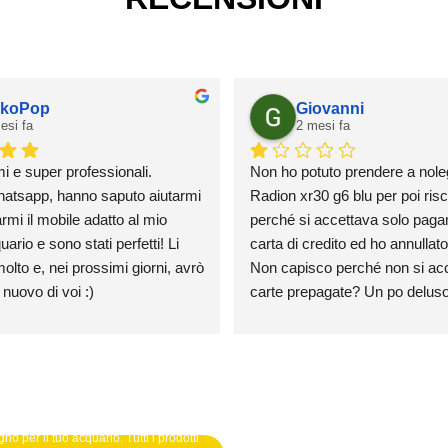
koPop
Giovanni
esi fa
2 mesi fa
mi e super professionali.
Non ho potuto prendere a nole
atsapp, hanno saputo aiutarmi 
Radion xr30 g6 blu per poi risca
rmi il mobile adatto al mio 
perché si accettava solo paga
rio e sono stati perfetti! Li 
carta di credito ed ho annullato l
olto e, nei prossimi giorni, avrò 
Non capisco perché non si acce
 nuovo di voi :)
carte prepagate? Un po deluso
credo farò mai un ordine
no per il tuo acquario. Tutti i prodotti