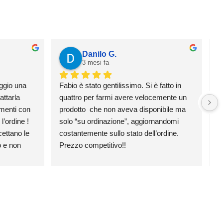
Danilo G.
3 mesi fa
ggio una 
Fabio è stato gentilissimo. Si è fatto in 
H
ttarla 
quattro per farmi avere velocemente un 
e 
menti con 
prodotto  che non aveva disponibile ma 
p
’ordine ! 
solo “su ordinazione”, aggiornandomi 
v
ttano le 
costantemente sullo stato dell’ordine. 
 e non 
Prezzo competitivo!!