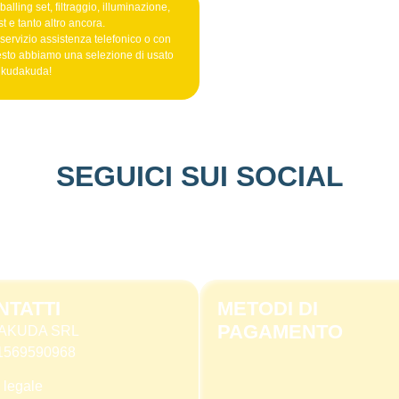
alling set, filtraggio, illuminazione,
t e tanto altro ancora.
 servizio assistenza telefonico o con
esto abbiamo una selezione di usato
o kudakuda!
SEGUICI SUI SOCIAL
NTATTI
METODI DI
PAGAMENTO
AKUDA SRL
 11569590968
 legale