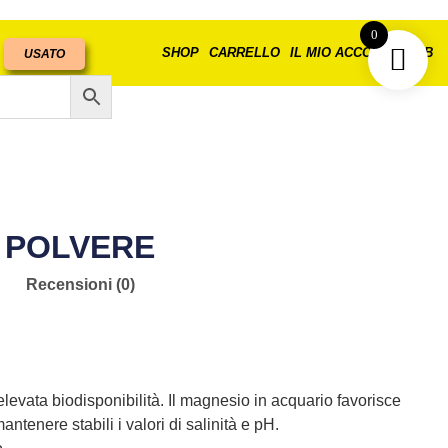
0
SHOP
CARRELLO
IL MIO ACCOUNT
B2B
USATO
N POLVERE
Recensioni (0)
levata biodisponibilità. Il magnesio in acquario favorisce
antenere stabili i valori di salinità e pH.