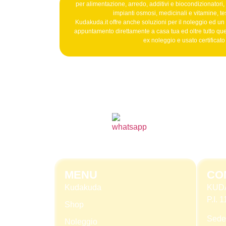
per alimentazione, arredo, additivi e biocondizionatori, b
impianti osmosi, medicinali e vitamine, tes
Kudakuda.it offre anche soluzioni per il noleggio ed un
appuntamento direttamente a casa tua ed oltre tutto qu
ex noleggio e usato certificat
MENU
CO
Kudakuda
KUD
P.I.
Shop
Sede
Noleggio