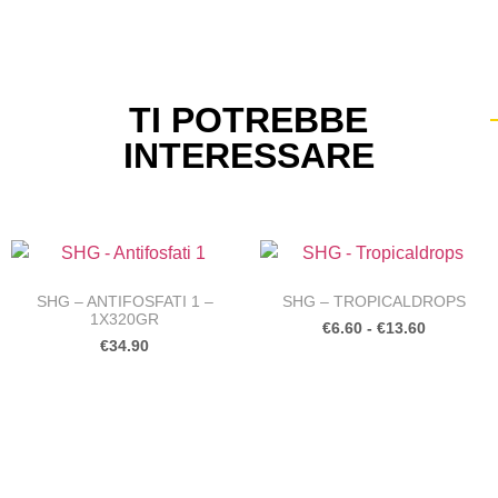
TI POTREBBE
INTERESSARE
SHG – ANTIFOSFATI 1 –
SHG – TROPICALDROPS
1X320GR
€
6.60
-
€
13.60
€
34.90