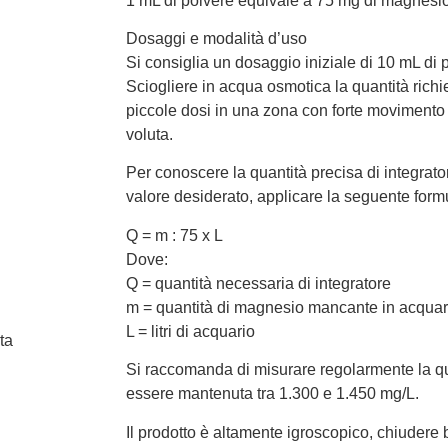
1 mL di polvere equivale a 75 mg di magnesio
Dosaggi e modalità d’uso
Si consiglia un dosaggio iniziale di 10 mL di p
Sciogliere in acqua osmotica la quantità rich
piccole dosi in una zona con forte movimento
voluta.
Per conoscere la quantità precisa di integrat
valore desiderato, applicare la seguente form
Q = m : 75 x L
Dove:
Q = quantità necessaria di integratore
m = quantità di magnesio mancante in acquari
L = litri di acquario
ta
Si raccomanda di misurare regolarmente la qu
essere mantenuta tra 1.300 e 1.450 mg/L.
Il prodotto è altamente igroscopico, chiudere 