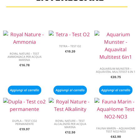
TETRA – TEST O2
€
10.20
ROYAL NATURE – TEST
AMMONIACA PER ACQUA
MARINA
€
16.78
AQUARIUM MUNSTER –
AQUAVITAL MULTITEST 6 IN 1
€
20.75
Aggiungi al carrello
Aggiungi al carrello
Aggiungi al carrello
DUPLA – TEST CO2
ROYAL NATURE – TEST
PERMANENTE
ALCALINITÀ PER ACQUA
MARINA
FAUNA MARIN – AQUAHOME
€
19.97
TEST NO2-NO3
€
12.50
€
42.90