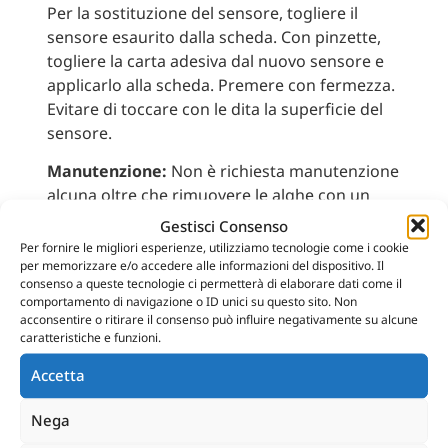
Per la sostituzione del sensore, togliere il
sensore esaurito dalla scheda. Con pinzette,
togliere la carta adesiva dal nuovo sensore e
applicarlo alla scheda. Premere con fermezza.
Evitare di toccare con le dita la superficie del
sensore.
Manutenzione:
Non è richiesta manutenzione
alcuna oltre che rimuovere le alghe con un
panno pulito di materiale morbido. Evitare di
Gestisci Consenso
toccare il sensore con le dita, in quanto il
Per fornire le migliori esperienze, utilizziamo tecnologie come i cookie
per memorizzare e/o accedere alle informazioni del dispositivo. Il
contatto con le sostanze della pelle può
consenso a queste tecnologie ci permetterà di elaborare dati come il
danneggiarlo. Non usare candeggina, sapone,
comportamento di navigazione o ID unici su questo sito. Non
detergenti o oggetti rigidi per pulire l’unità. Il
acconsentire o ritirare il consenso può influire negativamente su alcune
caratteristiche e funzioni.
colorante presente in alcuni farmaci potrebbe
scolorire l’unità. La sensibilità migliora con il
Accetta
tempo, a condizione che l’unità non lavori a
secco, anche se questo non la compromette in
Nega
modo definitivo. Per ottimizzare la sensibilità,