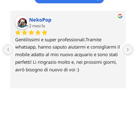
Giovanni
2 mesi fa
amite 
Non ho potuto prendere a noleggio una Rad
onsigliarmi il 
xr30 g6 blu per poi riscattarla perché si acce
 e sono stati 
solo pagamenti con carta di credito ed ho 
ossimi giorni, 
annullato l’ordine ! Non capisco perché non s
accettano le carte prepagate? Un po deluso 
credo farò mai un ordine