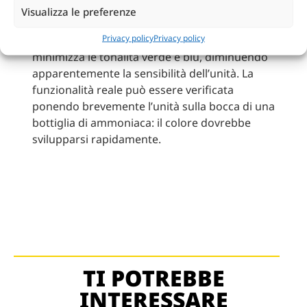
l’unità dovrebbe essere letta sotto luce
Visualizza le preferenze
naturale o sotto una luce diurna simulata. Una
Privacy policy
Privacy policy
maggiore presenza di rosso nella luce,
minimizza le tonalità verde e blu, diminuendo
apparentemente la sensibilità dell’unità. La
funzionalità reale può essere verificata
ponendo brevemente l’unità sulla bocca di una
bottiglia di ammoniaca: il colore dovrebbe
svilupparsi rapidamente.
TI POTREBBE
INTERESSARE