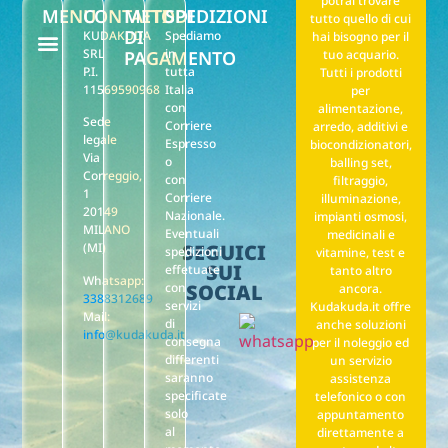
potrai trovare
MENU
CONTATTI
METODI
SPEDIZIONI
tutto quello di cui
DI
KUDAKUDA
Spediamo
hai bisogno per il
SRL
in
PAGAMENTO
tuo acquario.
P.I.
tutta
Tutti i prodotti
F.A.Q. Noleggio
Il mio account
Punti stella reward
Privacy policy
Termini e condizioni di vendita
11569590968
Italia
per
con
alimentazione,
Sede
Corriere
arredo, additivi e
legale
Espresso
biocondizionatori,
Via
o
balling set,
Correggio,
con
filtraggio,
1
Corriere
illuminazione,
20149
Nazionale.
impianti osmosi,
MILANO
Eventuali
medicinali e
(MI)
SEGUICI
spedizioni
vitamine, test e
SUI
effetuate
tanto altro
Whatsapp:
con
SOCIAL
ancora.
3388312689
servizi
Kudakuda.it offre
Mail:
di
anche soluzioni
info@kudakuda.it
consegna
per il noleggio ed
differenti
un servizio
saranno
assistenza
specificate
telefonico o con
solo
appuntamento
al
direttamente a