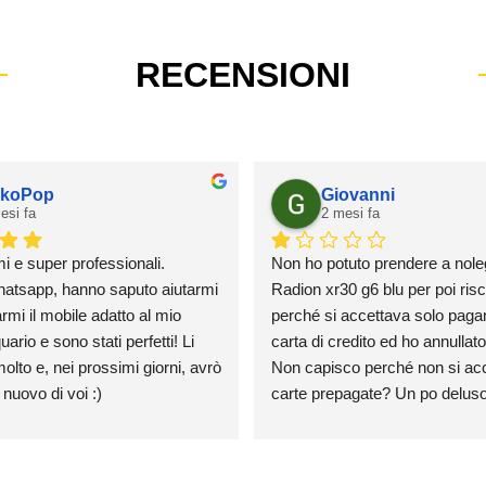
RECENSIONI
koPop
Giovanni
esi fa
2 mesi fa
mi e super professionali.
Non ho potuto prendere a nole
atsapp, hanno saputo aiutarmi 
Radion xr30 g6 blu per poi risca
rmi il mobile adatto al mio 
perché si accettava solo paga
rio e sono stati perfetti! Li 
carta di credito ed ho annullato l
olto e, nei prossimi giorni, avrò 
Non capisco perché non si acce
 nuovo di voi :)
carte prepagate? Un po deluso
credo farò mai un ordine