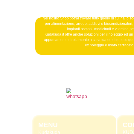
Nel nostro Shop potrai trovare tutto quello di cui hai bisog
per alimentazione, arredo, additivi e biocondizionatori, b
impianti osmosi, medicinali e vitamine, tes
Kudakuda.it offre anche soluzioni per il noleggio ed un
appuntamento direttamente a casa tua ed oltre tutto qu
ex noleggio e usato certificat
MENU
CO
Kudakuda
KUD