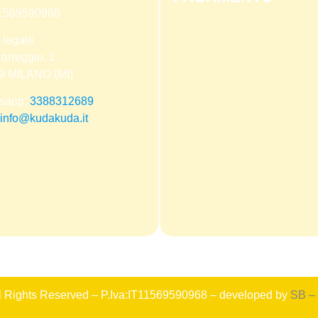
 11569590968
 legale
orreggio, 1
9 MILANO (MI)
sapp:
3388312689
info@kudakuda.it
ll Rights Reserved – P.Iva:IT11569590968 – developed by
SB –