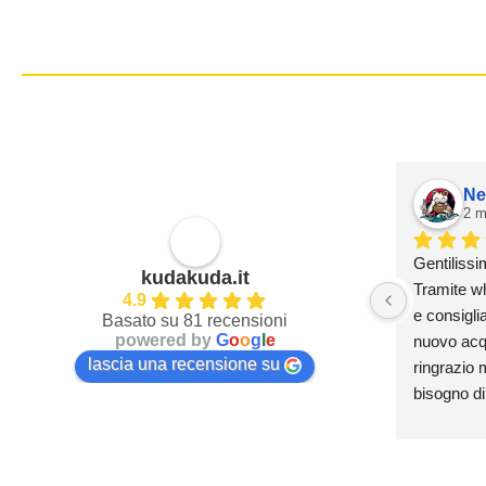
Ne
2 m
Gentilissi
kudakuda.it
Tramite wh
4.9
e consiglia
Basato su 81 recensioni
powered by
G
o
o
g
l
e
nuovo acqua
lascia una recensione su
ringrazio m
bisogno di