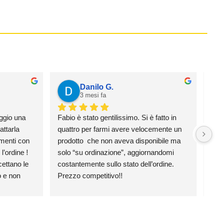
Danilo G.
3 mesi fa
ggio una 
Fabio è stato gentilissimo. Si è fatto in 
H
ttarla 
quattro per farmi avere velocemente un 
e 
menti con 
prodotto  che non aveva disponibile ma 
p
’ordine ! 
solo “su ordinazione”, aggiornandomi 
v
ttano le 
costantemente sullo stato dell’ordine. 
 e non 
Prezzo competitivo!!