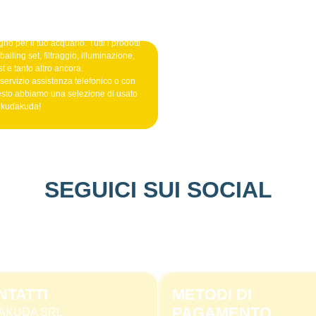
no per il tuo acquario. Tutti i prodotti
alling set, filtraggio, illuminazione,
t e tanto altro ancora.
 servizio assistenza telefonico o con
esto abbiamo una selezione di usato
o kudakuda!
SEGUICI SUI SOCIAL
NTATTI
METODI DI
PAGAMENTO
AKUDA SRL