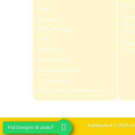
P.I.
Shop
Sede
Noleggio
Via C
F.A.Q. Noleggio
2014
Usato
What
Assistenza
Mail:
Il mio account
Punti stella reward
Privacy policy
Termini e condizioni di vendita
kudakuda.it © 2025 A
Hai bisogno di aiuto?