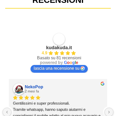
kudakuda.it
4.9
Basato su 81 recensioni
powered by
G
o
o
g
l
e
lascia una recensione su
NekoPop
2 mesi fa
Gentilissimi e super professionali.
Tramite whatsapp, hanno saputo aiutarmi e 
consigliarmi il mobile adatto al mio nuovo acquario e 