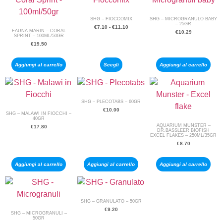
SHG – FIOCCOMIX
SHG – MICROGRANULO BABY
– 25GR
€
7.10
-
€
11.10
FAUNA MARIN – CORAL
€
10.29
SPRINT – 100ML/50GR
€
19.50
Aggiungi al carrello
Scegli
Aggiungi al carrello
SHG – PLECOTABS – 60GR
€
10.00
SHG – MALAWI IN FIOCCHI –
40GR
AQUARIUM MUNSTER –
€
17.80
DR.BASSLEER BIOFISH
EXCEL FLAKES – 250ML/35GR
€
8.70
Aggiungi al carrello
Aggiungi al carrello
Aggiungi al carrello
SHG – GRANULATO – 50GR
€
9.20
SHG – MICROGRANULI –
50GR