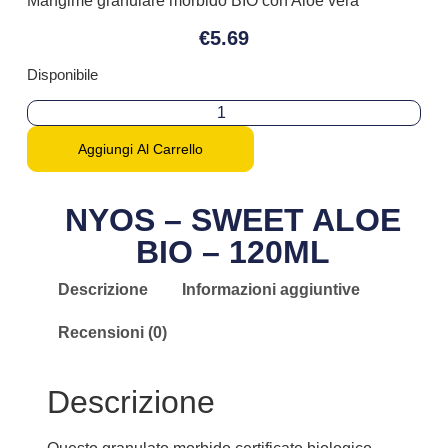
Mangime granulare morbido BIO con Aloe vera
€
5.69
Disponibile
Aggiungi Al Carrello
NYOS – SWEET ALOE
BIO – 120ML
Descrizione
Informazioni aggiuntive
Recensioni (0)
Descrizione