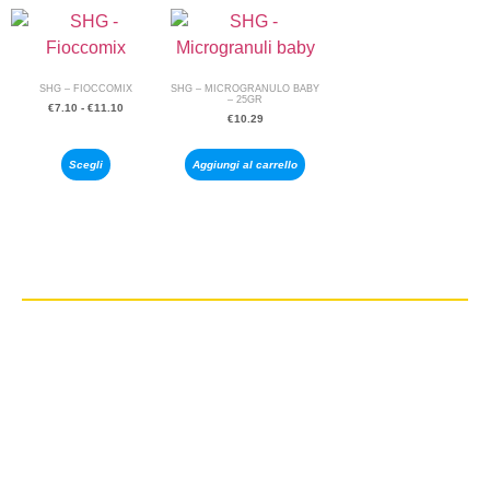
SHG – FIOCCOMIX
SHG – MICROGRANULO BABY
– 25GR
€
7.10
-
€
11.10
€
10.29
Scegli
Aggiungi al carrello