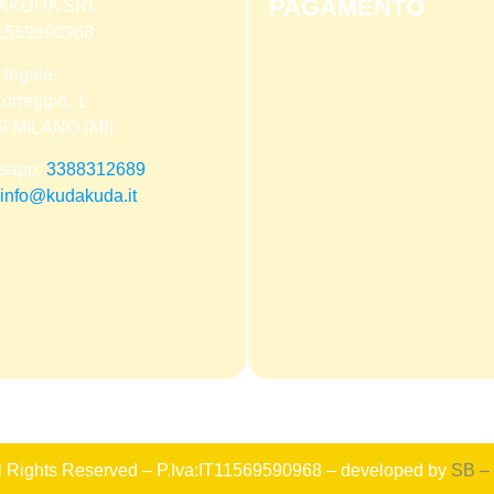
PAGAMENTO
AKUDA SRL
 11569590968
 legale
orreggio, 1
9 MILANO (MI)
sapp:
3388312689
info@kudakuda.it
ll Rights Reserved – P.Iva:IT11569590968 – developed by
SB –