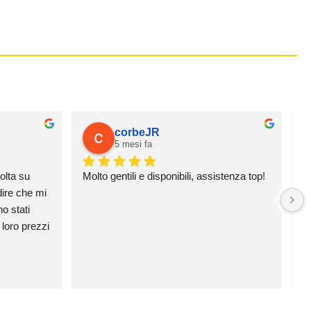
corbeJR
5 mesi fa
olta su 
Molto gentili e disponibili, assistenza top!
O
ire che mi 
c
 stati 
loro prezzi 