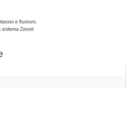
assio e fluoruro.
 sistema Zeovit
e