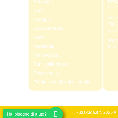
Kudakuda
KUD
P.I.
Shop
Sede
Noleggio
Via C
F.A.Q. Noleggio
2014
Usato
What
Assistenza
Mail:
Il mio account
Punti stella reward
Privacy policy
Termini e condizioni di vendita
kudakuda.it © 2025 A
Hai bisogno di aiuto?