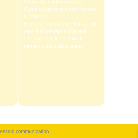
Spediamo in tutta Italia con
Corriere Espresso o con Corriere
Nazionale.
Eventuali spedizioni effetuate con
servizi di consegna differenti
saranno specificate solo al
momento della spedizione.
 essebi communication