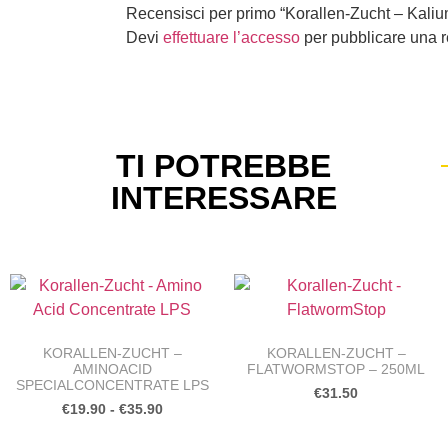
Recensisci per primo “Korallen-Zucht – Kaliu
Devi
effettuare l’accesso
per pubblicare una 
TI POTREBBE
INTERESSARE
KORALLEN-ZUCHT –
KORALLEN-ZUCHT –
AMINOACID
FLATWORMSTOP – 250ML
SPECIALCONCENTRATE LPS
€
31.50
€
19.90
-
€
35.90