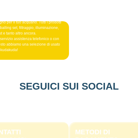
no per il tuo acquario. Tutti i prodotti
alling set, filtraggio, illuminazione,
t e tanto altro ancora.
 servizio assistenza telefonico o con
esto abbiamo una selezione di usato
o kudakuda!
SEGUICI SUI SOCIAL
NTATTI
METODI DI