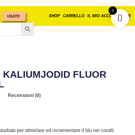
0
SHOP
CARRELLO
IL MIO ACCOUNT
B2B
USATO
 KALIUMJODID FLUOR
L
Recensioni (0)
studiato per stimolare ed incrementare il blu nei coralli