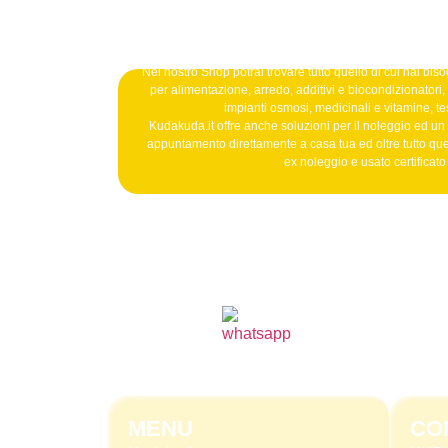
Nel nostro Shop potrai trovare tutto quello di cui hai bisog
per alimentazione, arredo, additivi e biocondizionatori, b
impianti osmosi, medicinali e vitamine, tes
Kudakuda.it offre anche soluzioni per il noleggio ed un
appuntamento direttamente a casa tua ed oltre tutto qu
ex noleggio e usato certificat
MENU
CO