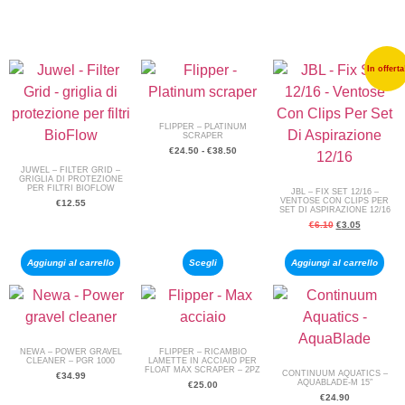
In offerta
FLIPPER – PLATINUM
SCRAPER
€
24.50
-
€
38.50
JUWEL – FILTER GRID –
GRIGLIA DI PROTEZIONE
PER FILTRI BIOFLOW
JBL – FIX SET 12/16 –
VENTOSE CON CLIPS PER
€
12.55
SET DI ASPIRAZIONE 12/16
€
6.10
€
3.05
Aggiungi al carrello
Scegli
Aggiungi al carrello
NEWA – POWER GRAVEL
FLIPPER – RICAMBIO
CLEANER – PGR 1000
LAMETTE IN ACCIAIO PER
FLOAT MAX SCRAPER – 2PZ
CONTINUUM AQUATICS –
€
34.99
AQUABLADE-M 15″
€
25.00
€
24.90