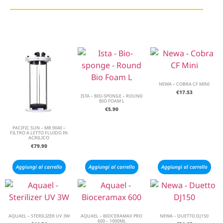
NEWA – COBRA CF MINI
€
17.53
ISTA – BIO-SPONGE – ROUND
BIO FOAM L
€
5.90
PACIFIC SUN – MR 9040 –
FILTRO A LETTO FLUIDO IN
ACRILICO
€
79.90
Aggiungi al carrello
Aggiungi al carrello
Aggiungi al carrello
AQUAEL – STERILIZER UV 3W
AQUAEL – BIOCERAMAX PRO
NEWA – DUETTO DJ150
600 – 1000ML