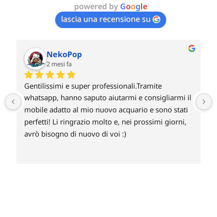
powered by
G
o
o
g
l
e
lascia una recensione su
Giovanni
2 mesi fa
Non ho potuto prendere a noleggio una Radion 
 
xr30 g6 blu per poi riscattarla perché si accettava 
solo pagamenti con carta di credito ed ho 
annullato l’ordine ! Non capisco perché non si 
accettano le carte prepagate? Un po deluso e non 
credo farò mai un ordine