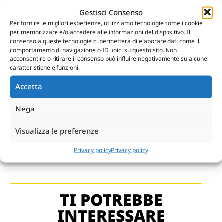
causare irritazione agli occhi. In caso di
Gestisci Consenso
contatto con gli occhi lavare
Per fornire le migliori esperienze, utilizziamo tecnologie come i cookie
abbondantemente con acqua corrente
per memorizzare e/o accedere alle informazioni del dispositivo. Il
tenendo aperte le palpebre.
consenso a queste tecnologie ci permetterà di elaborare dati come il
comportamento di navigazione o ID unici su questo sito. Non
acconsentire o ritirare il consenso può influire negativamente su alcune
caratteristiche e funzioni.
MODALITA’ DI CONSERVAZIONE:
Accetta
Conservare in ambiente asciutto e lontano da
sorgenti di fuoco e calore, forti ossidanti e
Nega
materiali combustibili.
Visualizza le preferenze
Privacy policy
Privacy policy
TI POTREBBE
INTERESSARE